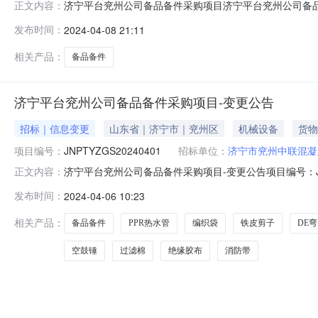
济宁平台兖州公司备品备件采购项目济宁平台兖州公司备品备件采
正文内容：
0816:43:38项目说明项目说明：一：对供方要求：
发布时间：
2024-04-08 21:11
告，合格证，产品说明书。3:报价时请注明产品品牌，生
保期一致
相关产品：
备品备件
济宁平台兖州公司备品备件采购项目-变更公告
招标｜信息变更
山东省｜济宁市｜兖州区
机械设备
货物
项目编号：
JNPTYZGS20240401
招标单位：
济宁市兖州中联混凝
济宁平台兖州公司备品备件采购项目-变更公告项目编号：JNPT
正文内容：
序号采购品名称规格单位1PPR热水管直径50根2编织袋300
发布时间：
2024-04-06 10:23
浆稠度仪SC-145台9砂浆试模70.7*70.7*70.7只10
相关产品：
备品备件
PPR热水管
编织袋
铁皮剪子
DE
空鼓锤
过滤棉
绝缘胶布
消防带