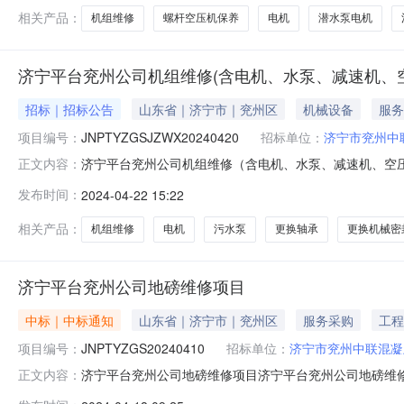
需方生产部门对本项目
相关产品：
机组维修
螺杆空压机保养
电机
潜水泵电机
济宁平台兖州公司机组维修(含电机、水泵、减速机、
招标｜招标公告
山东省｜济宁市｜兖州区
机械设备
服务
项目编号：
JNPTYZGSJZWX20240420
招标单位：
济宁市兖州中
济宁平台兖州公司机组维修（含电机、水泵、减速机、空
正文内容：
JNPTYZGSJZWX20240420采购商：济宁市兖州中联
发布时间：
2024-04-22 15:22
7.5千瓦台3电机30千瓦台4污水泵7.5千瓦台5修震动电机换
相关产品：
机组维修
电机
污水泵
更换轴承
更换机械密
济宁平台兖州公司地磅维修项目
中标｜中标通知
山东省｜济宁市｜兖州区
服务采购
工程
项目编号：
JNPTYZGS20240410
招标单位：
济宁市兖州中联混凝
济宁平台兖州公司地磅维修项目济宁平台兖州公司地磅维修项目-
正文内容：
1808:55:40项目说明项目说明：对供应商要求：1