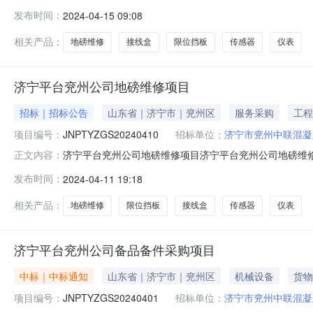
采购品名称规格单位1接线盒JX-8个2限位挡板定制块3传感器
发布时间：
2024-04-15 09:08
海淀区
相关产品：
地磅维修
接线盒
限位挡板
传感器
仪表
济宁平台兖州公司地磅维修项目
招标｜招标公告
山东省｜济宁市｜兖州区
服务采购
工程
项目编号：
JNPTYZGS20240410
招标单位：
济宁市兖州中联混凝
济宁平台兖州公司地磅维修项目济宁平台兖州公司地磅维修项目-
正文内容：
1017:21:49项目状态：进行中采购品信息序号采购品名称规
发布时间：
2024-04-11 19:18
商要求：1、满足询价文件要求具有国家认可相应地磅设
相关产品：
地磅维修
限位挡板
接线盒
传感器
仪表
济宁平台兖州公司备品备件采购项目
中标｜中标通知
山东省｜济宁市｜兖州区
机械设备
货物
项目编号：
JNPTYZGS20240401
招标单位：
济宁市兖州中联混凝