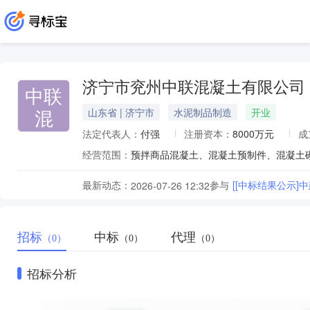
济宁市兖州中联混凝土有限公司
中联
混
山东省 | 济宁市
水泥制品制造
开业
法定代表人：
付强
注册资本：
8000万元
成
经营范围：
最新动态：
参与
[[中标结果公示]中
2026-07-26 12:32
招标
中标
代理
（0）
（0）
（0）
招标分析