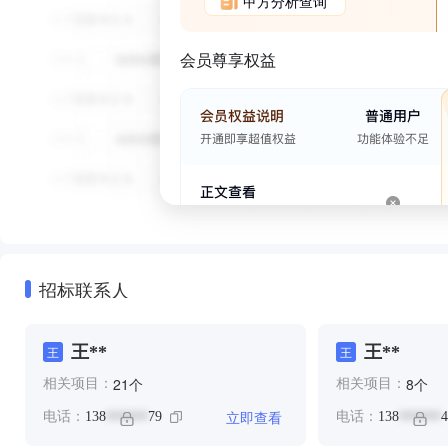
甲方分析查询
会员尊享权益
招标联系人
王**
王**
王
王
个
个
21
8
相关项目：
相关项目：
立即查看
电话：
138
79
电话：
138
4
******
******