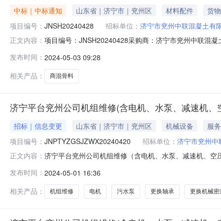
中标｜中标通知
山东省｜济宁市｜兖州区
材料配件
货物
项目编号：
JNSH20240428
招标单位：
济宁市兖州中联混凝土有
项目编号：JNSH20240428采购商：济宁市兖州中联混
正文内容：
价项目付款方式：合同有效期内，全部以抵债房结算（抵债房产的
发布时间：
2024-05-03 09:28
35******成交供应商：济宁市兖州区金佳润五金建材销售
相关产品：
商混骨料
济宁平台兖州公司机组维修(含电机、水泵、减速机、空
招标｜信息变更
山东省｜济宁市｜兖州区
机械设备
服务
项目编号：
JNPTYZGSJZWX20240420
招标单位：
济宁市兖州中
济宁平台兖州公司机组维修（含电机、水泵、减速机、空压机等
正文内容：
2024-05-0317:00项目状态：进行中报价电子签章使
发布时间：
2024-05-01 16:36
线包125W台6更换轴承（哈尔滨）23124CC/C3W33套
相关产品：
机组维修
电机
污水泵
更换轴承
更换机械密