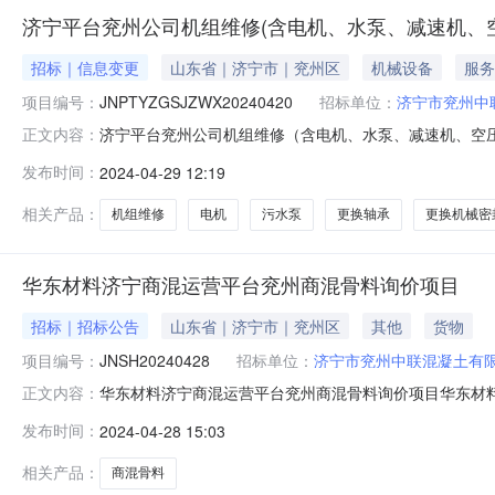
济宁平台兖州公司机组维修(含电机、水泵、减速机、
招标｜信息变更
山东省｜济宁市｜兖州区
机械设备
服务
项目编号：
JNPTYZGSJZWX20240420
招标单位：
济宁市兖州中
济宁平台兖州公司机组维修（含电机、水泵、减速机、空
正文内容：
JNPTYZGSJZWX20240420采购商：济宁市兖州中
发布时间：
2024-04-29 12:19
机、滚筒、减速机维修保养设备安装维修资质2、有近两
需方生产部门对本项目
相关产品：
机组维修
电机
污水泵
更换轴承
更换机械密
华东材料济宁商混运营平台兖州商混骨料询价项目
招标｜招标公告
山东省｜济宁市｜兖州区
其他
货物
项目编号：
JNSH20240428
招标单位：
济宁市兖州中联混凝土有
华东材料济宁商混运营平台兖州商混骨料询价项目华东材料济
正文内容：
发布时间：2024-04-2814:43:16项目状态：进
发布时间：
2024-04-28 15:03
吨5兖州商混13石子吨项目说明：项目说明：华东材料
地查看）。
相关产品：
商混骨料