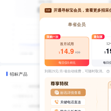
开通寻标宝会员，查看更多招采
VIP
单省会员
限购一次
最划算
1
首月试用
1
14.9
¥39
¥
¥
每日仅0.48元
每日仅
到期29元/月/省自动续费，可随时取消。
招标产品
标讯详情查看
关键电话直连