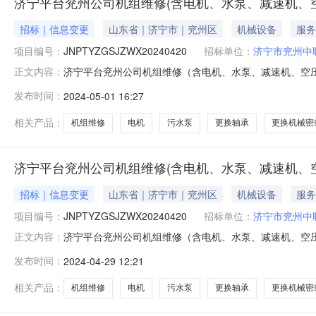
济宁平台兖州公司机组维修(含电机、水泵、减速机、
招标｜信息变更
山东省｜济宁市｜兖州区
机械设备
服务
项目编号：
JNPTYZGSJZWX20240420
招标单位：
济宁市兖州中
济宁平台兖州公司机组维修（含电机、水泵、减速机、空
正文内容：
JNPTYZGSJZWX20240420采购商：济宁市兖州中
发布时间：
2024-05-01 16:27
机、滚筒、减速机维修保养设备安装维修资质2、有近两
需方生产部门对本项目
相关产品：
机组维修
电机
污水泵
更换轴承
更换机械密
济宁平台兖州公司机组维修(含电机、水泵、减速机、空
招标｜信息变更
山东省｜济宁市｜兖州区
机械设备
服务
项目编号：
JNPTYZGSJZWX20240420
招标单位：
济宁市兖州中
济宁平台兖州公司机组维修（含电机、水泵、减速机、空压机等
正文内容：
2024-04-3017:00项目状态：进行中报价电子签章使
发布时间：
2024-04-29 12:21
线包125W台6（哈尔滨）">更换轴承（哈尔滨）23124CC
相关产品：
机组维修
电机
污水泵
更换轴承
更换机械密