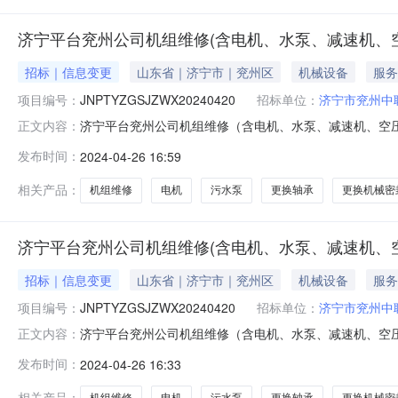
济宁平台兖州公司机组维修(含电机、水泵、减速机、空
招标｜信息变更
山东省｜济宁市｜兖州区
机械设备
服务
项目编号：
JNPTYZGSJZWX20240420
招标单位：
济宁市兖州中
济宁平台兖州公司机组维修（含电机、水泵、减速机、空压机等
正文内容：
2024-04-2817:00项目状态：进行中报价电子签章使
发布时间：
2024-04-26 16:59
线包125W台6（哈尔滨）">更换轴承（哈尔滨）23124CC
相关产品：
机组维修
电机
污水泵
更换轴承
更换机械密
济宁平台兖州公司机组维修(含电机、水泵、减速机、
招标｜信息变更
山东省｜济宁市｜兖州区
机械设备
服务
项目编号：
JNPTYZGSJZWX20240420
招标单位：
济宁市兖州中
济宁平台兖州公司机组维修（含电机、水泵、减速机、空
正文内容：
JNPTYZGSJZWX20240420采购商：济宁市兖州中
发布时间：
2024-04-26 16:33
机、滚筒、减速机维修保养设备安装维修资质2、有近两
需方生产部门对本项目
相关产品：
机组维修
电机
污水泵
更换轴承
更换机械密