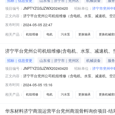
招标｜信息变更
山东省｜济宁市｜兖州区
机械设备
服务
项目编号：
JNPTYZGSJZWX20240420
招标单位：
济宁市兖州中
济宁平台兖州公司机组维修（含电机、水泵、减速机、空压机等
正文内容：
2024-05-0609:00项目状态：进行中报价电子签章使
发布时间：
2024-05-05 22:47
线包125W台6更换轴承（哈尔滨）23124CC/C3W33套
相关产品：
机组维修
电机
污水泵
更换轴承
更换机械密
济宁平台兖州公司机组维修(含电机、水泵、减速机、
招标｜信息变更
山东省｜济宁市｜兖州区
机械设备
服务
项目编号：
JNPTYZGSJZWX20240420
招标单位：
济宁市兖州中
济宁平台兖州公司机组维修（含电机、水泵、减速机、空
正文内容：
JNPTYZGSJZWX20240420采购商：济宁市兖州中
发布时间：
2024-05-05 15:16
机、滚筒、减速机维修保养设备安装维修资质2、有近两
需方生产部门对本项目
相关产品：
机组维修
电机
污水泵
更换轴承
更换机械密
华东材料济宁商混运营平台兖州商混骨料询价项目-结