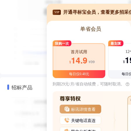
开通寻标宝会员，查看更多招采
VIP
单省会员
限购一次
最划算
1
首月试用
1
14.9
¥39
¥
¥
每日仅0.48元
每日仅
到期29元/月/省自动续费，可随时取消。
招标产品
标讯详情查看
关键电话直连