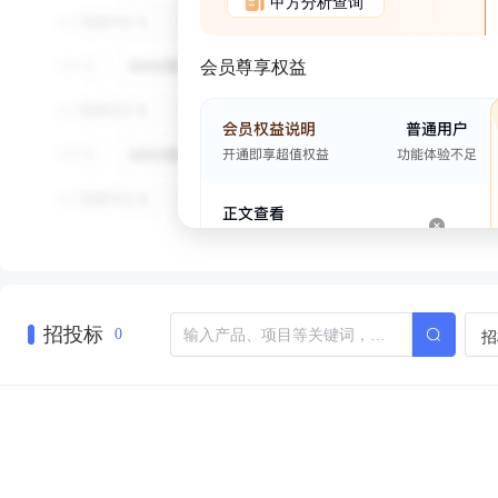
甲方分析查询
会员尊享权益
招投标
招
0