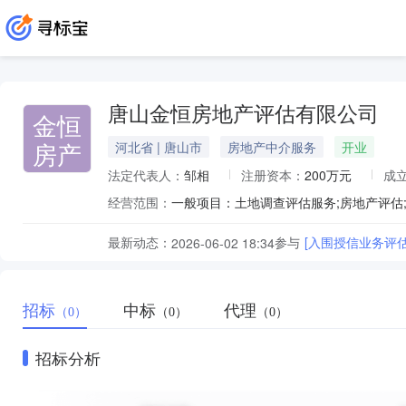
唐山金恒房地产评估有限公司
金恒
房产
河北省 | 唐山市
房地产中介服务
开业
法定代表人：
邹相
注册资本：
200万元
成
经营范围：
最新动态：
参与
[入围授信业务评
2026-06-02 18:34
招标
中标
代理
（0）
（0）
（0）
招标分析