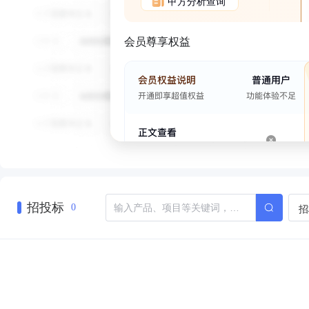
甲方分析查询
会员尊享权益
招投标
招
0