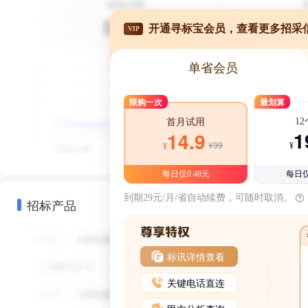
开通寻标宝会员，查看更多招采
VIP
单省会员
限购一次
最划算
1
首月试用
1
14.9
¥39
¥
¥
每日仅0.48元
每日仅
到期29元/月/省自动续费，可随时取消。
招标产品
标讯详情查看
关键电话直连