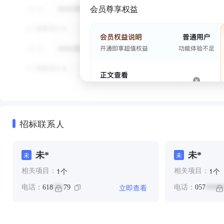
会员尊享权益
招标联系人
未*
未*
未
未
个
个
1
1
相关项目：
相关项目：
立即查看
电话：
618
79
电话：
057
***
*****