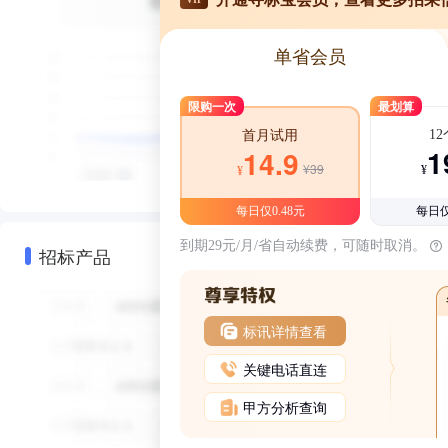
单省会员
限购一次
最划算
1
首月试用
1
14.9
¥39
¥
¥
每日仅0.48元
每日仅
到期29元/月/省自动续费，可随时取消。
招标产品
标讯详情查看
关键电话直连
甲方分析查询