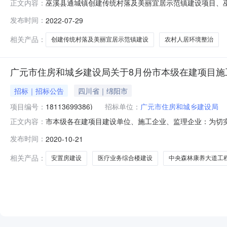
巫溪县通城镇创建传统村落及美丽宜居示范镇建设项目、巫溪
正文内容：
07-2909:30招标项目编号：E500000005302918
发布时间：
2022-07-29
睿;报价:93149775.90元/%;工期:符合招标文件的要求日历
相关产品：
创建传统村落及美丽宜居示范镇建设
农村人居环境整治
广元市住房和城乡建设局关于8月份市本级在建项目施
招标｜招标公告
四川省｜绵阳市
项目编号：
18113699386)
招标单位：
广元市住房和城乡建设局
市本级各在建项目建设单位、施工企业、监理企业：为切
正文内容：
施工现场主要人员到岗履职的通知》(广住建函〔2020〕
发布时间：
2020-10-21
岗位管理人员实行了网络考勤。现将考勤情况通报如下：一
监理单位67人。施工单位出
相关产品：
安置房建设
医疗业务综合楼建设
中央森林康养大道工