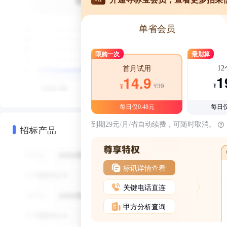
单省会员
限购一次
最划算
1
首月试用
1
14.9
¥39
¥
¥
每日仅0.48元
每日仅
到期29元/月/省自动续费，可随时取消。
招标产品
标讯详情查看
关键电话直连
甲方分析查询