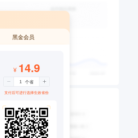
黑金会员
14.9
¥
支付后可进行选择生效省份