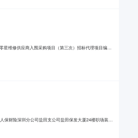
零星维修供应商入围采购项目（第三次）招标代理项目编
托，于2026年5月12日就人保财险深圳分公司零星维修供应商入
修供应商入围采购项目（第三次）招标失败。招标人：中国
人保财险深圳分公司盐田支公司盐田保发大厦24楼职场装修
称“招标人”）批准并落实资金，组织本项目的相关招标工作。现
简称“投标人”）可前来投标。二、项目概况与招标范围2.1