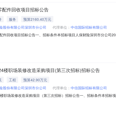
余零配件回收项目招标公告
件
服务
预算2160.40万元
险股份有限公司深圳市分公司
代理单位：
中信国际招标有限公司
零配件回收项目招标公告一、招标条件本招标项目人保财险深圳市分公司2026
公司深圳市分公司（以下简称“招标人”）批准并落实资金，组织本项目的相
能力的潜在投标人（以下简称“投标人”）可前来投标。二、项目概况与招标范
4楼职场装修改造采购项目(第三次招标)招标公告
筑
工程
预算42.90万元
险股份有限公司深圳市分公司
代理单位：
中信国际招标有限公司
4楼职场装修改造采购项目（第三次招标）招标公告一、招标条件本招标项
3-26201174）由中国人民财产保险股份有限公司深圳市分公司（以
招标代理机构”）进行公开招标，有意向且具有提供标的物能力的潜在投标