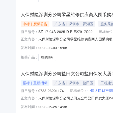
人保财险深圳分公司零星维修供应商入围采购项
中标｜废标公告
广东省｜深圳市｜罗湖区
服务采
项目编号：
SZ-17-04A-2025-D-F-E27917C02
招标单位
人保财险深圳分公司零星维修供应商入围采购项
正文内容：
号：SZ-17-04A-2025-D-F-E279
发布时间：
2026-06-03 15:08
围采购项目（第三次）组织了公开招标，经评审
人民财产保险股份有
相关产品：
维修服务
人保财险深圳分公司盐田支公司盐田保发大厦2
招标｜重新招标
广东省｜深圳市｜盐田区
工程建
项目编号：
0733-26201174
招标单位：
中国人民财产保
人保财险深圳分公司盐田支公司盐田保发大厦2
正文内容：
改造采购项目（重新招标）（招标编号：0733-
发布时间：
2026-05-25 14:38
委托中信国际招标有限公司（以下简称“招标代理