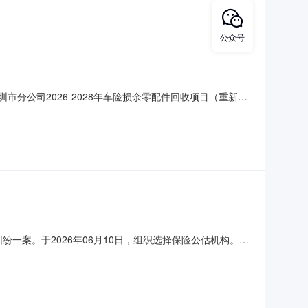
公众号
市分公司2026-2028年车险损余零配件回收项目（重新招
落实资金，组织本项目的相关招标工作。现委托中信国际招标有限
来投标。二、项目概况与招标范围2.1项目名称：人保财险深
纷一案。于2026年06月10日，组织选择保险公估机构。经
山西分公司。