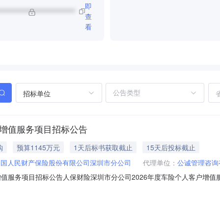
即
**********************
查
看
招标单位
户增值服务项目招标公告
购
预算1145万元
1天后标书获取截止
15天后投标截止
中国人民财产保险股份有限公司深圳市分公司
代理单位：
公诚管理咨询
增值服务项目招标公告人保财险深圳市分公司2026年度车险个人客户增
理项目编号：SZ-04-04A-2026-D-F-E17700）由中国人民
由中国人民财产保险股份有限公司深圳市分公司（以下简称“人保财险深圳