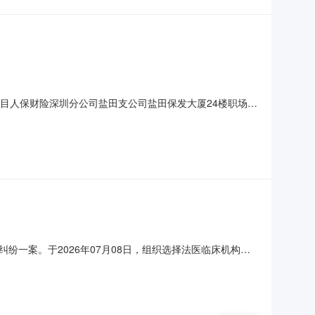
目人保财险深圳分公司盐田支公司盐田保发大厦24楼职场装
下简称“招标人”）批准并落实资金，组织本项目的相关招标工
人（以下简称“投标人”）可前来投标。二、项目概况与招标
纠纷一案。于2026年07月08日，组织选择法医临床机构。