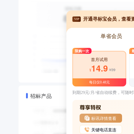
开通寻标宝会员，查看
VIP
单省会员
限购一次
首月试用
14.9
¥39
¥
每日仅0.48元
到期29元/月/省自动续费，可随
招标产品
标讯详情查看
关键电话直连