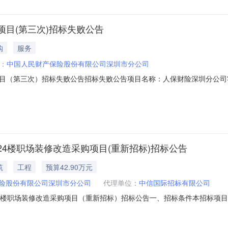
目(第三次)招标失败公告
购
服务
：
中国人民财产保险股份有限公司深圳市分公司
目（第三次）招标失败公告招标失败公告项目名称：人保财险深圳分公司
17C02公诚管理咨询有限公司受中国人民财产保险股份有限公司深圳市分公司的委
有效投标人不足6家；经招标人确认，现宣布人保财险深圳分公司零星维
4楼职场装修改造采购项目(重新招标)招标公告
筑
工程
预算42.90万元
险股份有限公司深圳市分公司
代理单位：
中信国际招标有限公司
4楼职场装修改造采购项目（重新招标）招标公告一、招标条件本招标项目
26201174）由中国人民财产保险股份有限公司深圳市分公司（以下简
机构”）进行公开招标，有意向且具有提供标的物能力的潜在投标人（以下