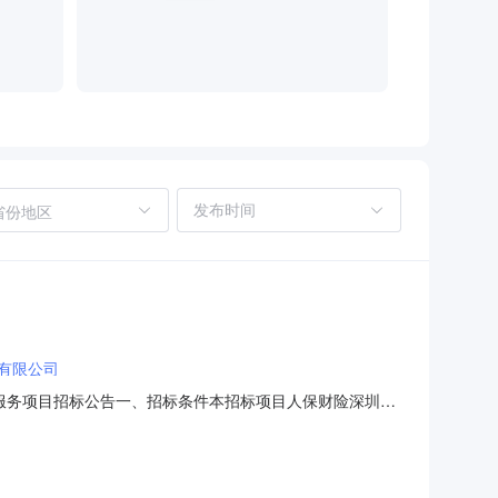
省份地区
有限公司
值服务项目招标公告一、招标条件本招标项目人保财险深圳市
财产保险股份有限公司深圳市分公司（以下简称“招标人”）批准并落
分公司”）根据中标结果与中标人签署。现委托公诚管理咨