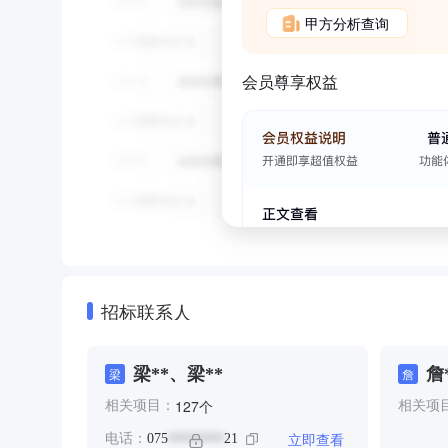
甲方分析查询
会员尊享权益
招标联系人
梁**、梁**
詹
梁
詹
个
127
相关项目：
相关项
立即查看
电话：
075
21
********