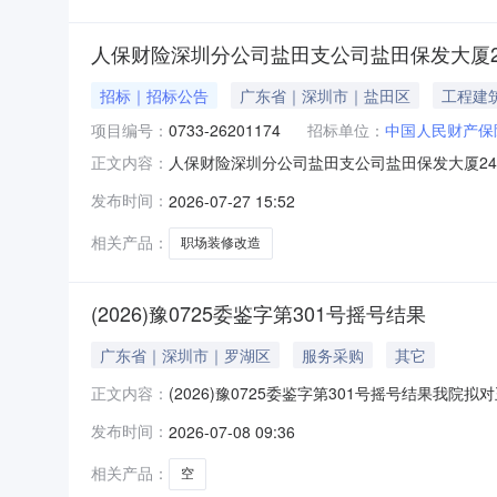
人保财险深圳分公司盐田支公司盐田保发大厦2
招标｜招标公告
广东省｜深圳市｜盐田区
工程建
项目编号：
0733-26201174
招标单位：
中国人民财产保
人保财险深圳分公司盐田支公司盐田保发大厦2
正文内容：
修改造采购项目（第四次招标）（招标编号：073
发布时间：
2026-07-27 15:52
作。现委托中信国际招标有限公司（以下简称“
范围2.1项目名称：人保财
相关产品：
职场装修改造
(2026)豫0725委鉴字第301号摇号结果
广东省｜深圳市｜罗湖区
服务采购
其它
(2026)豫0725委鉴字第301号摇号结果
正文内容：
经电脑随机摇号后选择机构为：首选机构为新乡
发布时间：
2026-07-08 09:36
相关产品：
空