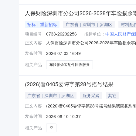
人保财险深圳市分公司2026-2028年车险损
招标｜重新招标
广东省｜深圳市｜罗湖区
材料配
项目编号：
0733-26202256
招标单位：
中国人民财产保
人保财险深圳市分公司2026-2028年车险损
正文内容：
标）（招标编号：0733-26202256）由
发布时间：
2026-07-03 16:49
公司（以下简称“招标代理机构”）进行公开招标
圳市分公
相关产品：
车险损余零配件回收服务
(2026)晋0405委评字第28号摇号结果
广东省｜深圳市｜罗湖区
服务采购
其它
(2026)晋0405委评字第28号摇号结果我
正文内容：
电脑随机摇号后选择机构为：首选机构为北京龙
发布时间：
2026-06-10 10:37
相关产品：
空