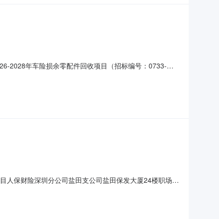
-2028年车险损余零配件回收项目（招标编号：0733-
关招标工作。现委托中信国际招标有限公司（以下简称“招标代
围2.1项目名称：人保财险深圳市分公司2026-2028
目人保财险深圳分公司盐田支公司盐田保发大厦24楼职场装
下简称“招标人”）批准并落实资金，组织本项目的相关招标工
人（以下简称“投标人”）可前来投标。二、项目概况与招标