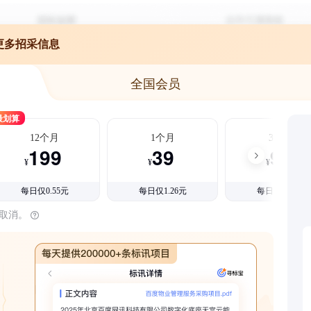
更多招采信息
全国会员
最划算
12个月
1个月
3个月
199
39
99
¥
¥
¥
每日仅0.55元
每日仅1.26元
每日仅1.08元
时取消。