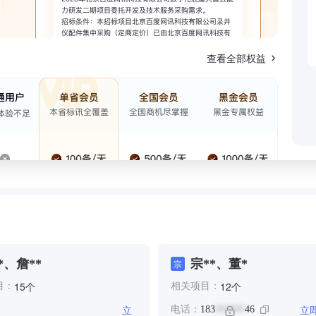
查看全部权益
*、詹**
宗**、董*
宗
个
个
15
12
目：
相关项目：
立
立
电话：
183
46
******