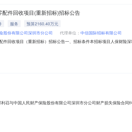
余零配件回收项目(重新招标)招标公告
件
服务
预算2160.40万元
险股份有限公司深圳市分公司
代理单位：
中信国际招标有限公司
余零配件回收项目（重新招标）招标公告一、招标条件本招标项目人保财险深圳
中国人民财产保险股份有限公司深圳市分公司（以下简称“招标人”）批准并
，有意向且具有提供标的物能力的潜在投标人（以下简称“投标人”）可前
院拟对郭利召与中国人民财产保险股份有限公司深圳市分公司财产损失保险合同纠
江保险公估有限公司山西分公司，备选机构为河北保中保险公估有限公司