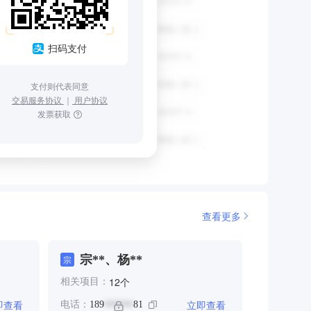
扫码支付
支付则代表同意
交易服务协议
｜
用户协议
发票获取
查看更多
宗**、杨**
宗
个
12
相关项目：
即查看
立即查看
电话：
189
81
******