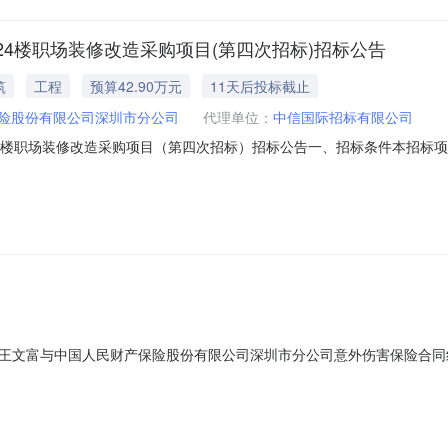
4楼职场装修改造采购项目(第四次招标)招标公告
筑
工程
预算42.90万元
11天后投标截止
险股份有限公司深圳市分公司
代理单位：
中信国际招标有限公司
4楼职场装修改造采购项目（第四次招标）招标公告一、招标条件本招标项
3-26201174）由中国人民财产保险股份有限公司深圳市分公司（以
招标代理机构”）进行公开招标，有意向且具有提供标的物能力的潜在投标
我院拟对王文富与中国人民财产保险股份有限公司深圳市分公司意外伤害保险合同
医学院司法鉴定中心，备选机构为河南新医法医临床司法鉴定所。