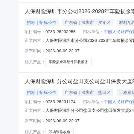
人保财险深圳市分公司2026-2028年车险损
招标｜招标公告
广东省｜深圳市｜罗湖区
材料配
项目编号：
0733-26202256
招标单位：
中国人民财产保
人保财险深圳市分公司2026-2028年车险损余
正文内容：
26202256）由中国人民财产保险股份有限
发布时间：
2026-06-09 22:07
理机构”）进行公开招标，有意向且具有提供标的物
年车
相关产品：
车险损余零配件回收服务
人保财险深圳分公司盐田支公司盐田保发大厦2
招标｜招标公告
广东省｜深圳市｜盐田区
工程建
项目编号：
0733-26201174
招标单位：
中国人民财产保
人保财险深圳分公司盐田支公司盐田保发大厦2
正文内容：
修改造采购项目（第三次招标）（招标编号：073
发布时间：
2026-06-09 22:07
作。现委托中信国际招标有限公司（以下简称“
范围2.1项目名称：人保财
相关产品：
职场装修改造