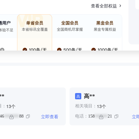
查看全部权益
**
高**
高
个
个
13
13
目：
相关项目：
立即查看
立
46
88
电话：
158
21
*******
******