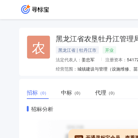
黑龙江省农垦牡丹江管理
农
黑龙江省 | 牡丹江市
开业
法定代表人：
姜忠军
注册资本：
541
经营范围：
城镇建设与管理（设施维修、苗
招标
中标
代理
（0）
（0）
（0）
招标分析
开通寻标宝会员，查看
VIP