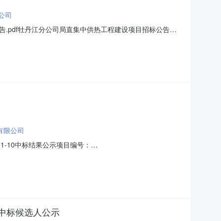
公司
告.pdf牡丹江分公司局直集中供热工程建设项目招标公告
程建设项目己由项目审批/核准/备案机关批准，项目资金来源为
招标方式为公开招标。二、项目概况和招标范围规模改造供热管
有限公司
1-10中标结果公示项目编号：
局直城镇建设管理局移动式50吨/天垃圾渗滤液处理设备购置项目
.00元二、其他公告内容本次中标结果同时在《中国招标投
目中标候选人公示