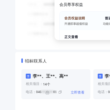
会员尊享权益
招标联系人
李**、王**、高**
李
李
李
个
14
相关项目：
相关项
立即查看
电话：
046
01
电话：
0
*******