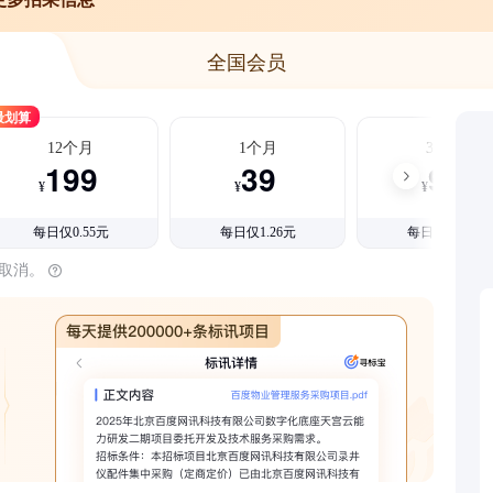
全国会员
最划算
12个月
1个月
3个月
199
39
99
¥
¥
¥
每日仅0.55元
每日仅1.26元
每日仅1.08元
时取消。