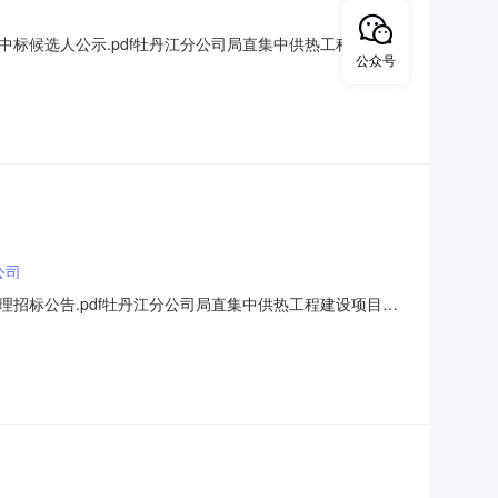
中标候选人公示.pdf牡丹江分公司局直集中供热工程建设项
公众号
]牡丹江分公司局直集中供热工程建设项目：1、中标候选人基本情
/服务期：474天；中标候选人第2名：黑龙江卓杰建筑工
公司
理招标公告.pdf牡丹江分公司局直集中供热工程建设项目监
集中供热工程建设项目监理已由项目审批/核准/备案机关批准，
招标方式为公开招标。二、项目概况和招标范围规模完成牡