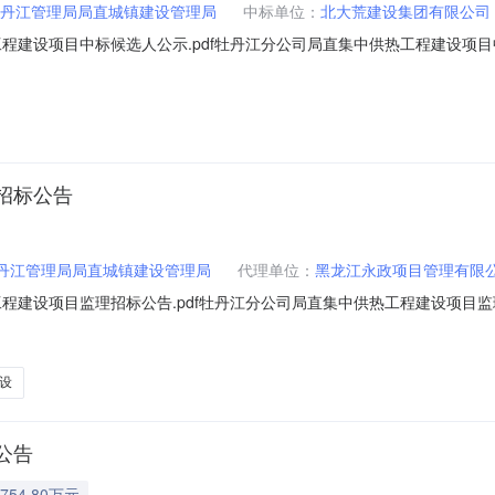
丹江管理局局直城镇建设管理局
中标单位：
北大荒建设集团有限公司
程建设项目中标候选人公示.pdf牡丹江分公司局直集中供热工程建设项目
18）公示结束时间：2023年08月05日一、评标情况标段（包）[001
标报价：2753.801179万元，质量：符合招标文件要求，工期/交货期
招标公告
丹江管理局局直城镇建设管理局
代理单位：
黑龙江永政项目管理有限
程建设项目监理招标公告.pdf牡丹江分公司局直集中供热工程建设项目监
）项目所在地区：黑龙江省，鸡西市,密山市、招标条件本牡丹江分公司局直
江省农垦牡丹江管理局局直城镇建设管理局。本项目已具备招标条件，现
设
公告
754.80万元