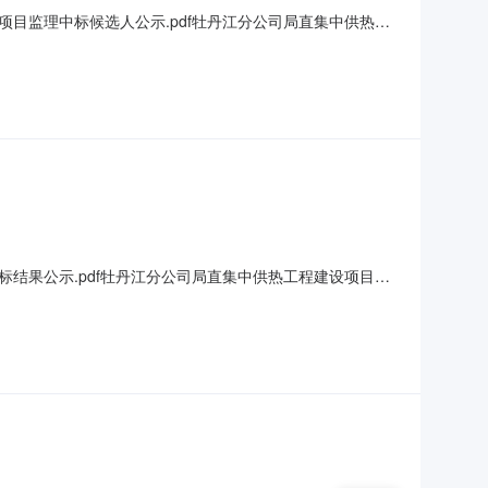
项目监理中标候选人公示.pdf牡丹江分公司局直集中供热工
）[001]牡丹江分公司局直集中供热工程建设项目监理招标公
求，工期/交货期/服务期：0天中标候选人第2名：黑龙江恒
标结果公示.pdf牡丹江分公司局直集中供热工程建设项目中
项目：中标人：北大荒建设集团有限公司中标价格：
8）、中标人信息：中标人：北大荒建设集团有限公司中标价格：