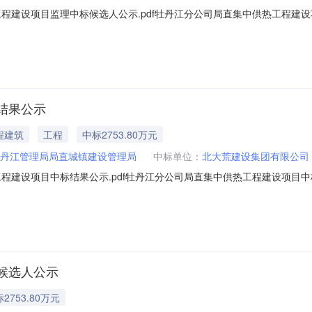
程建设项目监理中标候选人公示.pdf牡丹江分公司局直集中供热工程建设
23GYZ019）公示结束时间：2023年08月11日、评标情况标段（包
黑龙江省轻工建设管理有限公司，费率：1.53%，质量：符合招标文件要
结果公示
程建筑
工程
中标2753.80万元
丹江管理局局直城镇建设管理局
中标单位：
北大荒建设集团有限公司
程建设项目中标结果公示.pdf牡丹江分公司局直集中供热工程建设项目中
）一、中标人信息：标段（包）[001]牡丹江分公司局直集中供热工程建设
司局直集中供热工程建设项目中标结果公示（招标编号：SG2023GYZ01
候选人公示
2753.80万元