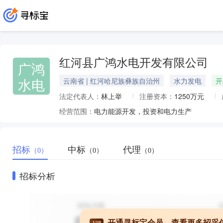
红河县广鸿水电开发有限公司
广鸿
水电
云南省 | 红河哈尼族彝族自治州
水力发电
开
法定代表人：
林上举
注册资本：
1250万元
经营范围：
电力能源开发，投资和电力生产
招标
中标
代理
（0）
（0）
（0）
招标分析
开通寻标宝会员，查看更多招采
VIP