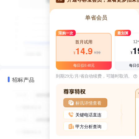
单省会员
限购一次
最划算
1
首月试用
1
14.9
¥39
¥
¥
每日仅0.48元
每日仅
到期29元/月/省自动续费，可随时取消。
招标产品
标讯详情查看
关键电话直连
甲方分析查询