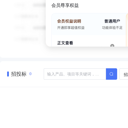
会员尊享权益
招投标
招
0