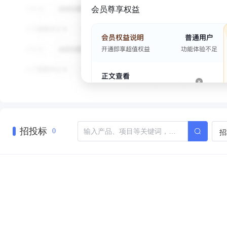
会员尊享权益
招投标
招
0