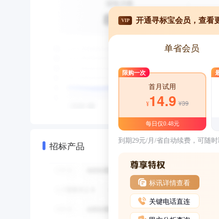
开通寻标宝会员，查看
VIP
单省会员
限购一次
首月试用
14.9
¥39
¥
每日仅0.48元
到期29元/月/省自动续费，可随
招标产品
标讯详情查看
关键电话直连