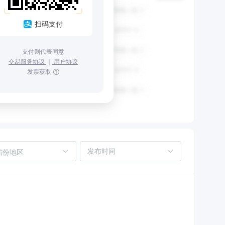
扫码支付
支付则代表同意
交易服务协议
｜
用户协议
发票获取
省份地区