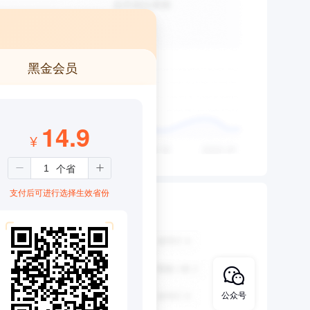
黑金会员
14.9
¥
支付后可进行选择生效省份
公众号