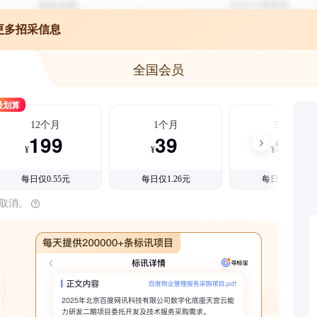
更多招采信息
全国会员
最划算
12个月
1个月
3个月
199
39
99
¥
¥
¥
每日仅0.55元
每日仅1.26元
每日仅1.08元
时取消。