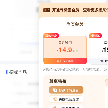
开通寻标宝会员，查看更多招采
VIP
单省会员
限购一次
最划算
1
首月试用
1
14.9
¥39
¥
¥
每日仅0.48元
每日仅
到期29元/月/省自动续费，可随时取消。
招标产品
标讯详情查看
关键电话直连