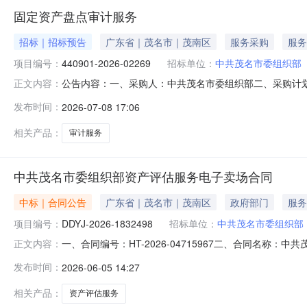
固定资产盘点审计服务
招标｜招标预告
广东省｜茂名市｜茂南区
服务采购
服务
项目编号：
440901-2026-02269
招标单位：
中共茂名市委组织部
公告内容：一、采购人：中共茂名市委组织部二、采购计划编号
正文内容：
（元）：28000.00六、需求时间：七、采购方式：9八、备案时间
发布时间：
2026-07-08 17:06
相关产品：
审计服务
中共茂名市委组织部资产评估服务电子卖场合同
中标｜合同公告
广东省｜茂名市｜茂南区
政府部门
服务
项目编号：
DDYJ-2026-1832498
招标单位：
中共茂名市委组织部
一、合同编号：HT-2026-04715967二、合同名称：
正文内容：
评估服务定点采购五、合同主体采购人（甲方）：中共茂名市
发布时间：
2026-06-05 14:27
动车鉴定评估事务所有限公司地址：广东省茂名市茂南区茂水路6
相关产品：
资产评估服务