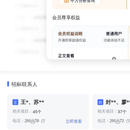
甲方分析查询
会员尊享权益
招标联系人
王*、苏**
封**、廖*
王
封
苏**
个
个
45
37
相关项目：
相关项目：
立即查看
电话：
291
70
电话：
291
72
**
**