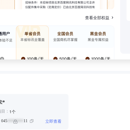
查看全部权益
未*
个
1
项目：
立即查看
：
045
11
********