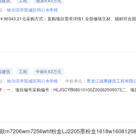
程建筑
工程
预算9.63万元
位：
哈尔滨市双城区同心乡学校
96343.21元采购方式：直购项目需求详情1.全部修缮主材、辅材符合
空鼓隐患，整体工程质保不低于2年；3.施工避开办公高峰时段，做好现
现场勘查，完工后配合我方完成现场验收。展开项目名称：屋顶修缮项目
程建筑
工程
中标9.63万元
位：
哈尔滨市双城区同心乡学校
中标单位：
黑龙江淑秉建筑工程有限
一、项目编号采购编号：HLJGCYB08010100Z2026250937
龙江省哈尔滨市松北区黑龙江省哈尔滨高新技术产业开发区科技创新城创新创业
6-08-0609:21:30四、主要标的信息标的类型：工程类名称：屋顶修
7206wm7256whf粉盒LJ2205墨粉盒1618w16081208