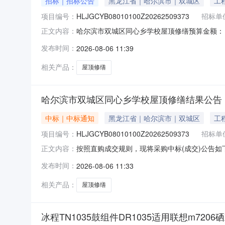
招标｜招标公告
黑龙江省｜哈尔滨市｜双城区
工
项目编号：
HLJGCYB08010100Z20262509373
招标单
哈尔滨市双城区同心乡学校屋顶修缮预算金额：￥
正文内容：
施工规范，板材拼接、封边密封严实，无渗水、
发布时间：
2026-08-06 11:39
洁；4.服务商为本地区入驻平台商家，可上门
30天供应商资格：一、符合《中
相关产品：
屋顶修缮
哈尔滨市双城区同心乡学校屋顶修缮结果公告
中标｜中标通知
黑龙江省｜哈尔滨市｜双城区
工
项目编号：
HLJGCYB08010100Z20262509373
招标单
按照直购成交规则，现将采购中标(成交)公告如下：
正文内容：
称：黑龙江淑秉建筑工程有限公司供应商地址：黑
发布时间：
2026-08-06 11:33
（成交）金额：96343.21确定成交时间：202
相关产品：
屋顶修缮
冰程TN1035鼓组件DR1035适用联想m7206硒鼓m