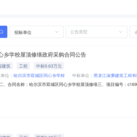
招标单位
心乡学校屋顶修缮政府采购合同公告
程建筑
工程
中标9.63万元
标单位：
哈尔滨市双城区同心乡学校
中标单位：
黑龙江淑秉建筑工程有
0546二、合同名称：哈尔滨市双城区同心乡学校屋顶修缮三、项目编号：c169516b
心乡学校地址：哈尔滨市双城区同心乡同心村联系方式：1360450364
19号楼（创新一路699号）B533-171室联系方式：1872465868