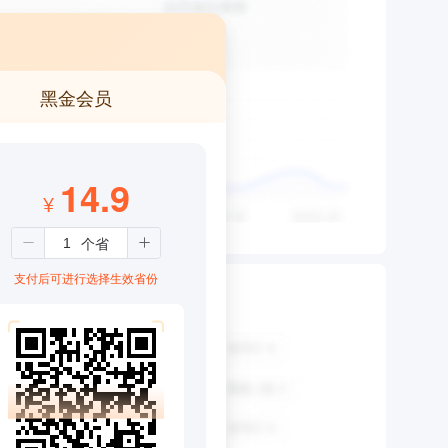
黑金会员
14.9
¥
支付后可进行选择生效省份