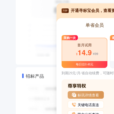
开通寻标宝会员，查看
VIP
单省会员
限购一次
首月试用
14.9
¥39
¥
每日仅0.48元
到期29元/月/省自动续费，可随
招标产品
标讯详情查看
关键电话直连