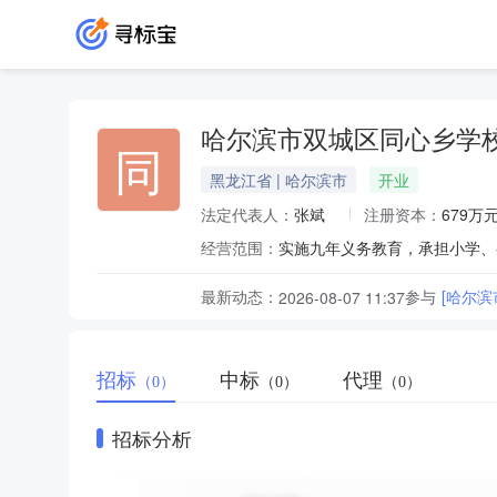
哈尔滨市双城区同心乡学
同
黑龙江省 | 哈尔滨市
开业
法定代表人：
张斌
注册资本：
679万
经营范围：
实施九年义务教育，承担小学、
最新动态：
参与
[哈尔
2026-08-07 11:37
招标
中标
代理
（0）
（0）
（0）
招标分析