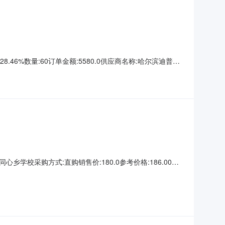
8.46%数量:60订单金额:5580.0供应商名称:哈尔滨迪普乐
双城区同心乡学校采购方式:直购销售价:180.0参考价格:186.00优
4:06:50