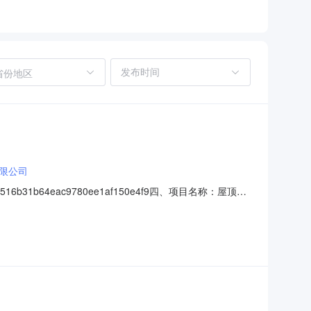
省份地区
限公司
31b64eac9780ee1af150e4f9四、项目名称：屋顶修
7供应商(乙方)：黑龙江淑秉建筑工程有限公司地址：黑龙江
8六、合同主要信