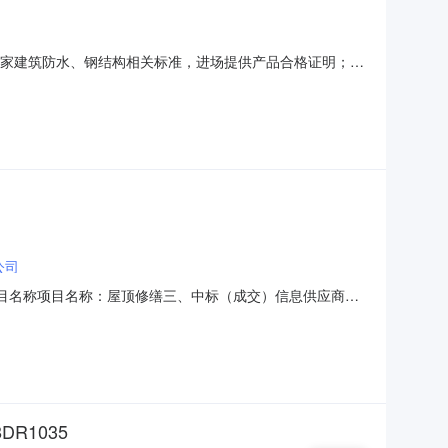
国家建筑防水、钢结构相关标准，进场提供产品合格证明；2.
场安全防护，施工完毕自行清运所有建筑垃圾，恢复场地整
类型：非政府采购项目项目标的所属行业：建筑业服务周期：
公司
3二、项目名称项目名称：屋顶修缮三、中标（成交）信息供应商名
广场19号楼（创新一路699号）B533-171室中标
缮项目周期：30项目实施地：黑龙江省哈尔滨市双
DR1035