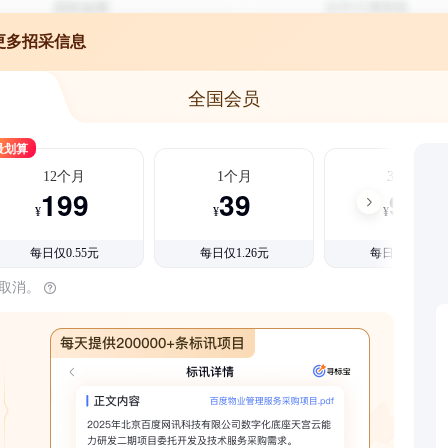
更多招采信息
全国会员
最划算
12个月
1个月
3个月
199
39
99
¥
¥
¥
每日仅0.55元
每日仅1.26元
每日仅1.08元
时取消。