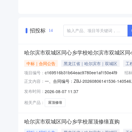
招投标
14
哈尔滨市双城区同心乡学校哈尔滨市双城区同
中标｜合同公告
黑龙江省｜哈尔滨市｜双城区
工
项目编号：
c169516b31b64eac9780ee1af150e4f9
招
一、合同编号：ZBJ-20260806141536-14
正文内容：
缮五、合同主体采购人(甲方)：哈尔滨市双城区同
发布时间：
2026-08-07 11:37
省哈尔滨高新技术产业开发区科技创新城创新创业广场
相关产品：
屋顶修缮
哈尔滨市双城区同心乡学校屋顶修缮直购