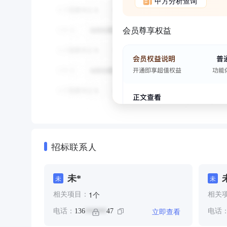
甲方分析查询
会员尊享权益
招标联系人
未*
未
未
个
1
相关项目：
相关
立即查看
电话：
136
47
电话
******