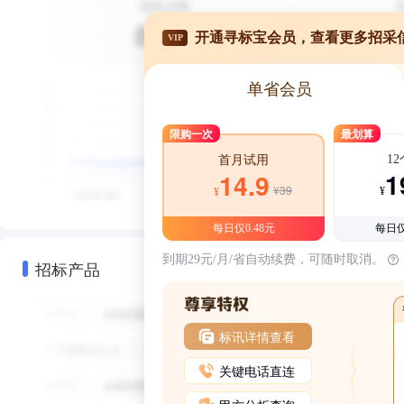
开通寻标宝会员，查看更多招采
VIP
单省会员
限购一次
最划算
1
首月试用
1
14.9
¥39
¥
¥
每日仅0.48元
每日仅
到期29元/月/省自动续费，可随时取消。
招标产品
标讯详情查看
关键电话直连