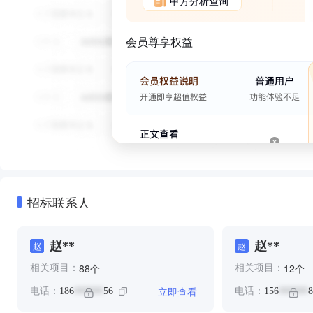
甲方分析查询
会员尊享权益
招标联系人
赵**
赵**
赵
赵
个
个
88
12
相关项目：
相关项目：
立即查看
电话：
186
56
电话：
156
8
******
******