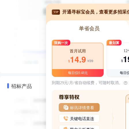
开通寻标宝会员，查看更多招采
VIP
单省会员
限购一次
最划算
1
首月试用
1
14.9
¥39
¥
¥
每日仅0.48元
每日仅
到期29元/月/省自动续费，可随时取消。
招标产品
标讯详情查看
关键电话直连