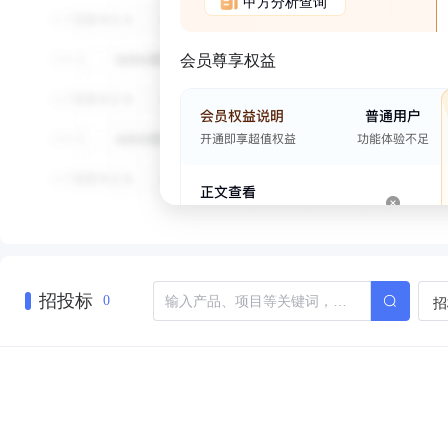
甲方分析查询
会员尊享权益
招投标
招
0