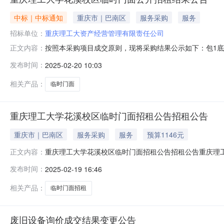
中标｜中标通知
重庆市｜巴南区
服务采购
服务
招标单位：
重庆理工大资产经营管理有限责任公司
按照本采购项目成交原则，现将采购结果公示如下：包1底价合
正文内容：
月租赁面积:1(平方米)租赁时长:1个月小计(元):￥6
发布时间：
2025-02-20 10:03
计：￥68.00元其他租赁标的描述：重庆市巴南区红光大道68
相关产品：
临时门面
重庆理工大学花溪校区临时门面招租公告招租公告
重庆市｜巴南区
服务采购
服务
预算1146元
重庆理工大学花溪校区临时门面招租公告招租公告重庆理
正文内容：
发起了公开招租，欢迎符合项目要求竞买方参与一次性报价。一、
发布时间：
2025-02-19 16:46
描述租赁单价租赁面积租赁时长底价小计(元)目录：其他租赁标
相关产品：
临时门面招租
废旧设备询价成交结果变更公告