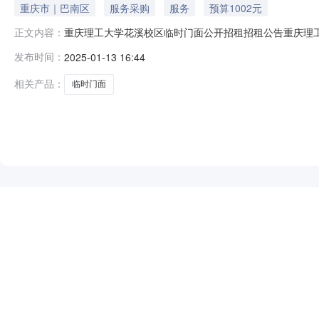
重庆市｜巴南区
服务采购
服务
预算1002元
重庆理工大学花溪校区临时门面公开招租招租公告重庆理
正文内容：
发起了公开招租，欢迎符合项目要求竞买方参与一次性报价。一、
发布时间：
2025-01-13 16:44
描述租赁单价租赁面积租赁时长底价小计(元)目录：其他租赁标
相关产品：
临时门面
NEW
HOT
5折起