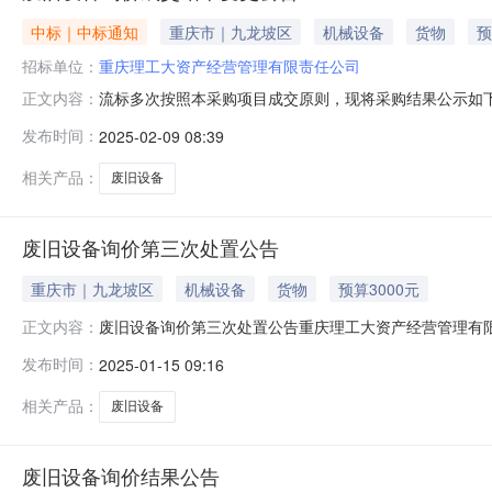
中标｜中标通知
重庆市｜九龙坡区
机械设备
货物
预
招标单位：
重庆理工大资产经营管理有限责任公司
流标多次按照本采购项目成交原则，现将采购结果公示如下：包1底
正文内容：
￥3,000.00报价竞买方数量：4入围拟成交竞买方数量：4项
发布时间：
2025-02-09 08:39
目执行方：重庆理工大资产经营管理有限责任公司联系人：杜娟
相关产品：
废旧设备
废旧设备询价第三次处置公告
重庆市｜九龙坡区
机械设备
货物
预算3000元
废旧设备询价第三次处置公告重庆理工大资产经营管理有
正文内容：
一次性报价。一、标的信息（项目底价合计：3,000.00元
发布时间：
2025-01-15 09:16
见附件3,000.00(元)1(件)￥3,000.00二、
相关产品：
废旧设备
废旧设备询价结果公告