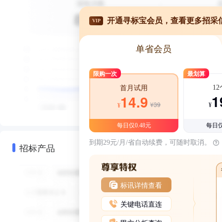
开通寻标宝会员，查看更多招采
VIP
单省会员
限购一次
最划算
1
首月试用
1
14.9
¥39
¥
¥
每日仅0.48元
每日仅
到期29元/月/省自动续费，可随时取消。
招标产品
标讯详情查看
关键电话直连