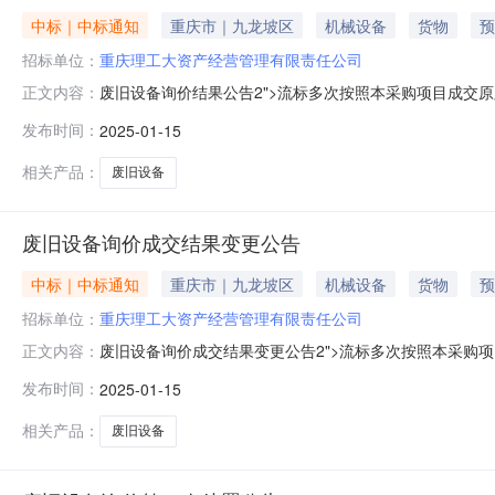
中标｜中标通知
重庆市｜九龙坡区
机械设备
货物
预
招标单位：
重庆理工大资产经营管理有限责任公司
废旧设备询价结果公告2">流标多次按照本采购项目成交原则，
正文内容：
量:1(件)小计(元):￥3,000.00报价竞买方数量：4入
发布时间：
2025-01-15
额：￥6,060.00成交候选人排名：备注：排名优先级为：报价
相关产品：
废旧设备
废旧设备询价成交结果变更公告
中标｜中标通知
重庆市｜九龙坡区
机械设备
货物
预
招标单位：
重庆理工大资产经营管理有限责任公司
废旧设备询价成交结果变更公告2">流标多次按照本采购项目
正文内容：
￥3,000.00数量:1(件)小计(元):￥3,000.00
发布时间：
2025-01-15
2100:05:59成交金额：￥5,000.00项目执行方：重
相关产品：
废旧设备