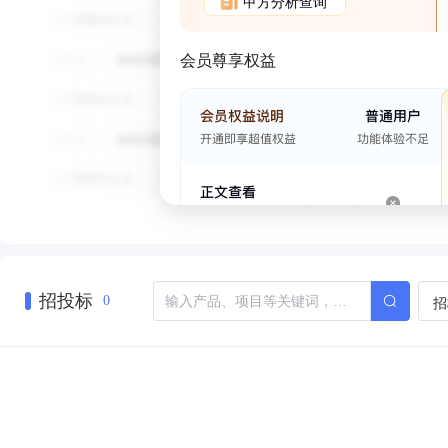
甲方分析查询
会员尊享权益
招投标
招
0