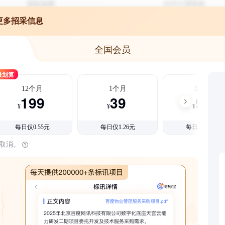
更多招采信息
全国会员
最划算
12个月
1个月
3个月
199
39
99
¥
¥
¥
每日仅0.55元
每日仅1.26元
每日仅1.08元
时取消。