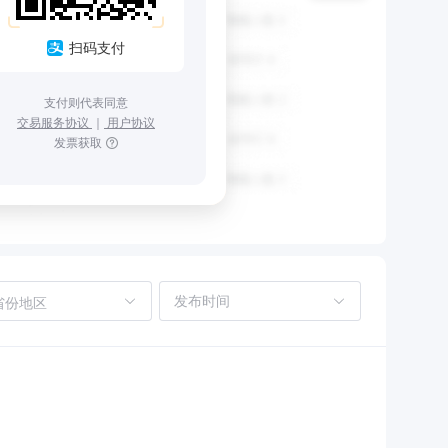
扫码支付
支付则代表同意
交易服务协议
｜
用户协议
发票获取
省份地区