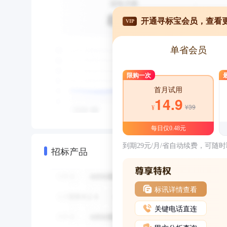
开通寻标宝会员，查看
VIP
单省会员
限购一次
首月试用
14.9
¥39
¥
每日仅0.48元
到期29元/月/省自动续费，可随
招标产品
标讯详情查看
关键电话直连