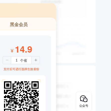
黑金会员
14.9
¥
支付后可进行选择生效省份
公众号