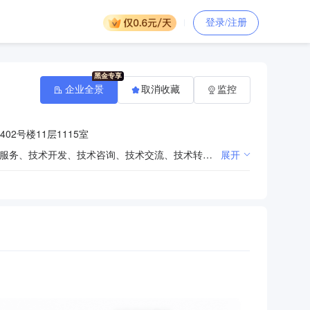
登录/注册
企业全景
取消收藏
监控
2号楼11层1115室
一般项目：化工产品销售（不含许可类化工产品）；五金产品零售；建筑材料销售；文具用品零售；技术服务、技术开发、技术咨询、技术交流、技术转让、技术推广；会议及展览服务；组织文化艺术交流活动。（除依法须经批准的项目外，凭营业执照依法自主开展经营活动）许可项目：危险化学品经营；道路货物运输（不含危险货物）。（依法须经批准的项目，经相关部门批准后方可开展经营活动，具体经营项目以相关部门批准文件或许可证件为准）（不得从事国家和本市产业政策禁止和限制类项目的经营活动。）
展开