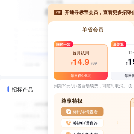
开通寻标宝会员，查看更多招采
VIP
单省会员
限购一次
最划算
1
首月试用
1
14.9
¥39
¥
¥
每日仅0.48元
每日仅
到期29元/月/省自动续费，可随时取消。
招标产品
标讯详情查看
关键电话直连