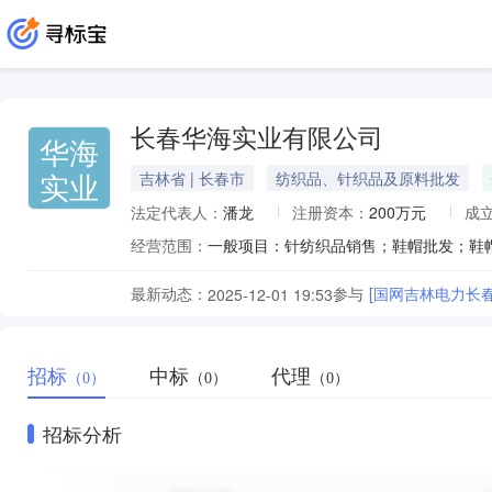
长春华海实业有限公司
华海
实业
吉林省 | 长春市
纺织品、针织品及原料批发
法定代表人：
潘龙
注册资本：
200万元
成
经营范围：
最新动态：
参与
[国网吉林电力长
2025-12-01 19:53
招标
中标
代理
（0）
（0）
（0）
招标分析