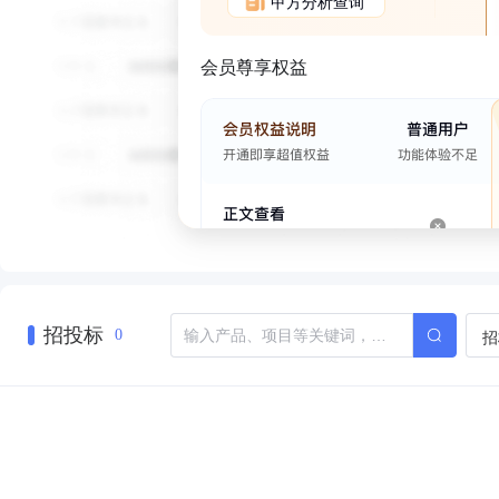
甲方分析查询
会员尊享权益
招投标
招
0