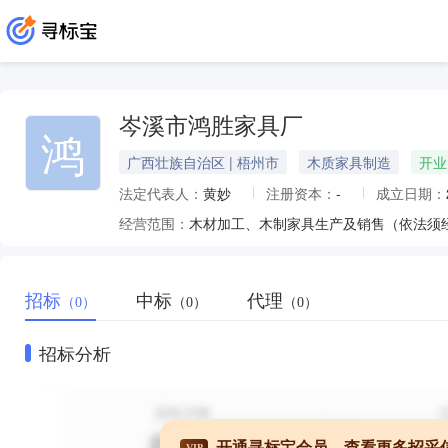
岑溪市鸿胜家具厂
鸿
广西壮族自治区 | 梧州市
木质家具制造
开业
法定代表人：
黄妙
注册资本：
-
成立日期：
经营范围：
木材加工、木制家具生产及销售（依法须
招标
中标
代理
（0）
（0）
（0）
招标分析
开通寻标宝会员，查看更多招采
VIP