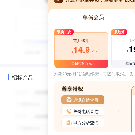
单省会员
限购一次
最划算
1
首月试用
1
14.9
¥39
¥
¥
每日仅0.48元
每日仅
到期29元/月/省自动续费，可随时取消。
招标产品
标讯详情查看
关键电话直连
甲方分析查询