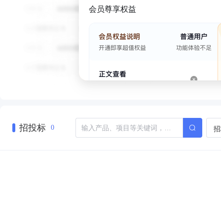
会员尊享权益
招投标
招
0