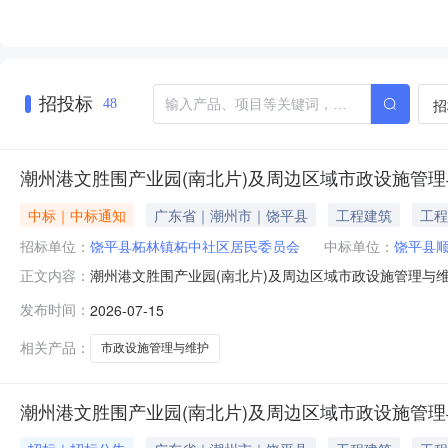
招投标
招
48
潮州港文胜围产业园(南北片)及周边区域市政设施管
中标｜中标通知
广东省｜潮州市｜饶平县
工程建筑
工程
招标单位：
饶平县柘林镇柘中社区居民委员会
中标单位：
饶平县
潮州港文胜围产业园(南北片)及周边区域市政设施管理与
正文内容：
位现场提供的报价按照价低者得的原则推荐了本项目中标候选人，
发布时间：
2026-07-15
中标候选人第一候选人第二候选人第三候选人供应商名称饶平县
相关产品：
市政设施管理与维护
潮州港文胜围产业园(南北片)及周边区域市政设施管