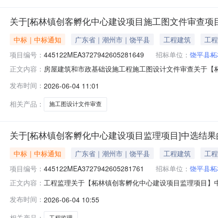
关于[柘林镇创客孵化中心建设项目施工图文件审查项
中标｜中标通知
广东省｜潮州市｜饶平县
工程建筑
工程
项目编号：
445122MEA3727942605281649
招标单位：
饶平县柘
房屋建筑和市政基础设施工程施工图设计文件审查关于【柘林
正文内容：
市为饶平县柘林镇柘中社区居民委员会公开选取房屋建筑
发布时间：
2026-06-04 11:01
区居民委员会采购项目名称：中介服务事项：无（属于非行政管理的
04
相关产品：
施工图设计文件审查
关于[柘林镇创客孵化中心建设项目监理项目]中选结果
中标｜中标通知
广东省｜潮州市｜饶平县
工程建筑
工程
项目编号：
445122MEA3727942605281761
招标单位：
饶平县柘
工程监理关于【柘林镇创客孵化中心建设项目监理项目】中选
正文内容：
监理中介服务机构，现将中选结果相关事项公告如下：项
发布时间：
2026-06-04 10:55
审批项目否采购项目编码：445122MEA372794260528
相关产品：
工程监理