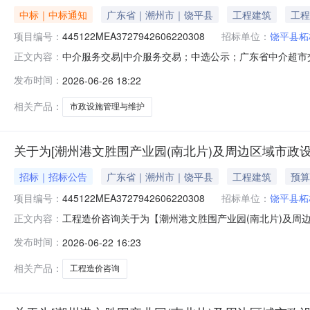
中标｜中标通知
广东省｜潮州市｜饶平县
工程建筑
工程
项目编号：
445122MEA3727942606220308
招标单位：
饶平县柘
中介服务交易|中介服务交易；中选公示；广东省中介超市交易系
正文内容：
施管理与维护项目（工程预算）项目业主名称：饶平县柘林
发布时间：
2026-06-26 18:22
浮率至20.0%下浮率金额说明：参照按粤价函[2011]7
相关产品：
市政设施管理与维护
关于为[潮州港文胜围产业园(南北片)及周边区域市政设
招标｜招标公告
广东省｜潮州市｜饶平县
工程建筑
预算
项目编号：
445122MEA3727942606220308
招标单位：
饶平县柘
工程造价咨询关于为【潮州港文胜围产业园(南北片)及周边区
正文内容：
介服务超市为饶平县柘林镇柘中社区居民委员会公开选取
发布时间：
2026-06-22 16:23
围产业园(南北片)及周边区域市政设施管理与维护项目（
445122MEA3727942606220308
相关产品：
工程造价咨询