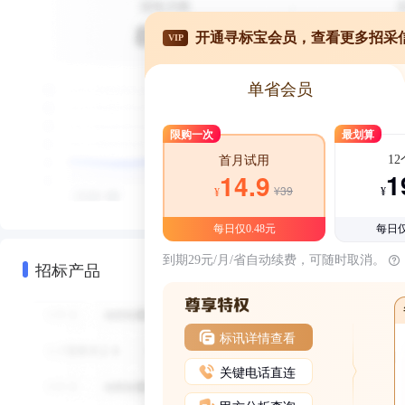
开通寻标宝会员，查看更多招采
VIP
单省会员
限购一次
最划算
1
首月试用
1
14.9
¥39
¥
¥
每日仅0.48元
每日仅
到期29元/月/省自动续费，可随时取消。
招标产品
标讯详情查看
关键电话直连