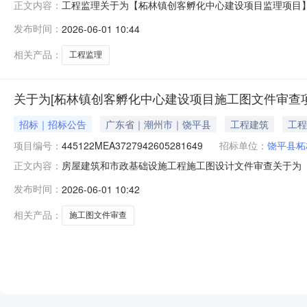
工程监理关于为【柘林镇创客孵化中心建设项目监理项目】公
正文内容：
开选取工程监理中介服务机构，现将相关事项公告如下：
发布时间：
2026-06-01 10:44
政管理的中介服务项目采购）投资审批项目否采购项目编码4451
相关产品：
工程监理
关于为[柘林镇创客孵化中心建设项目施工图文件审查
招标｜招标公告
广东省｜潮州市｜饶平县
工程建筑
工程
项目编号：
445122MEA3727942605281649
招标单位：
饶平县柘
房屋建筑和市政基础设施工程施工图设计文件审查关于为
正文内容：
的公告2026-06-0409:00，在广东省网上中介
发布时间：
2026-06-01 10:42
公告如下：项目业主饶平县柘林镇柘中社区居民委员会采
审批项目否采购项目编码44512
相关产品：
施工图文件审查
NEW
HOT
5折起