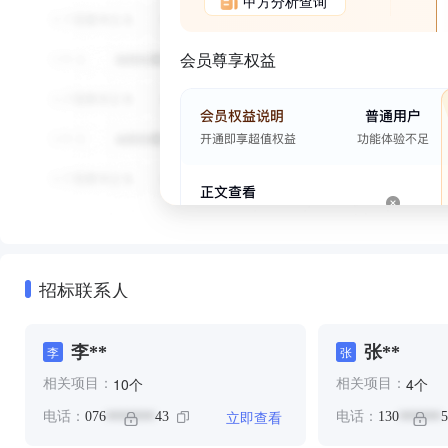
甲方分析查询
会员尊享权益
招标联系人
李**
张**
李
张
个
个
10
4
相关项目：
相关项目：
立即查看
电话：
076
43
电话：
130
5
*******
******