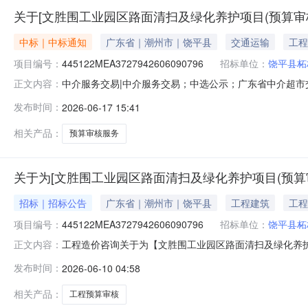
关于[文胜围工业园区路面清扫及绿化养护项目(预算审
中标｜中标通知
广东省｜潮州市｜饶平县
交通运输
工程
项目编号：
445122MEA3727942606090796
招标单位：
饶平县柘
中介服务交易|中介服务交易；中选公示；广东省中介超市交易系
正文内容：
审核）项目业主名称：饶平县柘林镇柘中社区居民委员会中
发布时间：
2026-06-17 15:41
说明：参照按粤价函[2011]742号文件标准计算。选取
相关产品：
预算审核服务
关于为[文胜围工业园区路面清扫及绿化养护项目(预算审
招标｜招标公告
广东省｜潮州市｜饶平县
工程建筑
工程
项目编号：
445122MEA3727942606090796
招标单位：
饶平县柘
工程造价咨询关于为【文胜围工业园区路面清扫及绿化养护项
正文内容：
镇柘中社区居民委员会公开选取工程造价咨询中介服务机
发布时间：
2026-06-10 04:58
项目（预算审核）中介服务事项无（属于非行政管理的中介服务项目
服
相关产品：
工程预算审核