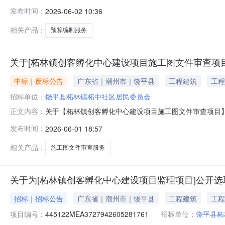
取失败类型：项目取消失败原因：项目名称有误采购失败时间：2
发布时间：
2026-06-02 10:36
相关产品：
预算编制服务
关于[柘林镇创客孵化中心建设项目施工图文件审查项
中标｜废标公告
广东省｜潮州市｜饶平县
工程建筑
工程
招标单位：
饶平县柘林镇柘中社区居民委员会
关于【柘林镇创客孵化中心建设项目施工图文件审查项目
正文内容：
失败类型：报名数不足失败原因：截止报名时报名机构数少于
发布时间：
2026-06-01 18:57
相关产品：
施工图文件审查服务
关于为[柘林镇创客孵化中心建设项目监理项目]公开选
招标｜招标公告
广东省｜潮州市｜饶平县
工程建筑
工程
项目编号：
445122MEA3727942605281761
招标单位：
饶平县柘