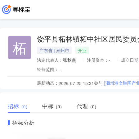
饶平县柘林镇柘中社区居民委员
柘
广东省 | 潮州市
开业
法定代表人：
张秋燕
注册资本：
-
成立日期
经营范围：
-
最新动态：
参与
[潮州港文胜围产
2026-07-25 15:31
招标
中标
代理
（0）
（0）
（0）
招标分析