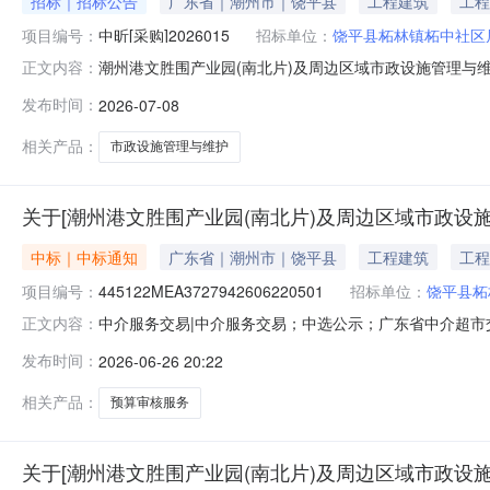
招标｜招标公告
广东省｜潮州市｜饶平县
工程建筑
工程
项目编号：
中昕[采购]2026015
招标单位：
饶平县柘林镇柘中社区
潮州港文胜围产业园(南北片)及周边区域市政设施管理与
正文内容：
(南北片)及周边区域市政设施管理与维护项目进行询价采
发布时间：
2026-07-08
(南北片)及周边区域市政设施管理与维护项目三、招标控制
格要求：1、供应商必须是
相关产品：
市政设施管理与维护
关于[潮州港文胜围产业园(南北片)及周边区域市政设施
中标｜中标通知
广东省｜潮州市｜饶平县
工程建筑
工程
项目编号：
445122MEA3727942606220501
招标单位：
饶平县柘
中介服务交易|中介服务交易；中选公示；广东省中介超市交易系
正文内容：
施管理与维护项目（预算审核）项目业主名称：饶平县柘林
发布时间：
2026-06-26 20:22
浮率至20.0%下浮率金额说明：参照按粤价函[2011]7
相关产品：
预算审核服务
关于[潮州港文胜围产业园(南北片)及周边区域市政设施