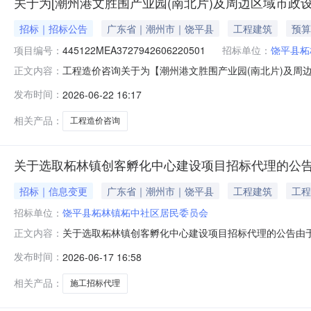
关于为[潮州港文胜围产业园(南北片)及周边区域市政设
招标｜招标公告
广东省｜潮州市｜饶平县
工程建筑
预算
项目编号：
445122MEA3727942606220501
招标单位：
饶平县柘
工程造价咨询关于为【潮州港文胜围产业园(南北片)及周边区
正文内容：
介服务超市为饶平县柘林镇柘中社区居民委员会公开选取
发布时间：
2026-06-22 16:17
围产业园(南北片)及周边区域市政设施管理与维护项目（
445122MEA3727942606220501
相关产品：
工程造价咨询
关于选取柘林镇创客孵化中心建设项目招标代理的公
招标｜信息变更
广东省｜潮州市｜饶平县
工程建筑
工程
招标单位：
饶平县柘林镇柘中社区居民委员会
关于选取柘林镇创客孵化中心建设项目招标代理的公告由
正文内容：
柘中社区居民委员会作为建设单位拟进行柘林镇创客孵化
发布时间：
2026-06-17 16:58
客孵化中心建设项目项目建设内容及规模：1.拆除清理破旧设
面提升。服务事项：施工招标代理
相关产品：
施工招标代理