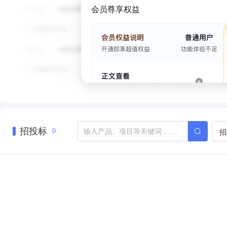
会员尊享权益
招投标
招
0