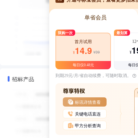
单省会员
限购一次
最划算
1
首月试用
1
14.9
¥39
¥
¥
每日仅0.48元
每日仅
到期29元/月/省自动续费，可随时取消。
招标产品
标讯详情查看
关键电话直连
甲方分析查询