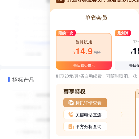
单省会员
限购一次
最划算
1
首月试用
1
14.9
¥39
¥
¥
每日仅0.48元
每日仅
到期29元/月/省自动续费，可随时取消。
招标产品
标讯详情查看
关键电话直连
甲方分析查询