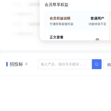
会员尊享权益
招投标
招
0