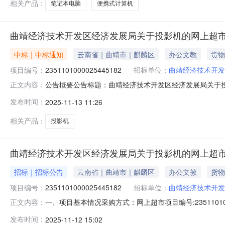
相关产品：
笔记本电脑
便携式计算机
曲靖经济技术开发区经济发展局关于投影机的网上超
中标｜中标通知
云南省｜曲靖市｜麒麟区
办公文教
货物
项目编号：
2351101000025445182
招标单位：
曲靖经济技术开发
公告概要公告标题：曲靖经济技术开发区经济发展局关于投影
正文内容：
发展局关于投影机的网上超市采购项目（项目编号:23511
发布时间：
2025-11-13 11:26
投影机的网上超市采购项目项目编号：2351101000025
相关产品：
投影机
曲靖经济技术开发区经济发展局关于投影机的网上超
招标｜招标公告
云南省｜曲靖市｜麒麟区
办公文教
货物
项目编号：
2351101000025445182
招标单位：
曲靖经济技术开发
一、项目基本情况采购方式：网上超市项目编号:235110
正文内容：
划文号采购计划数量采购计划金额14530382JH2025001
发布时间：
2025-11-12 15:02
2【运费】1二、供应商的资格要求：1.满足《中华人民