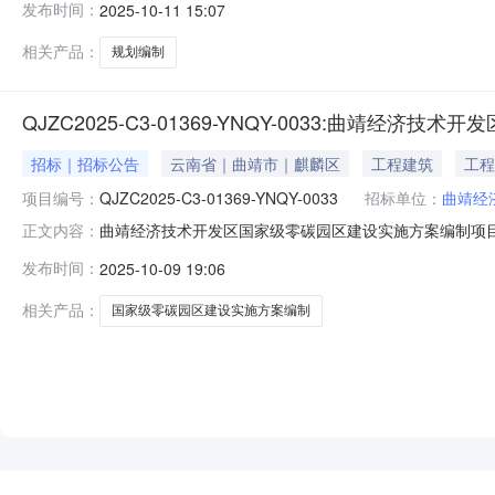
发布时间：
2025-10-11 15:07
限公司地址：天津经济技术开发区第二大街61号泰达MSD-
相关产品：
规划编制
QJZC2025-C3-01369-YNQY-0033:曲靖
招标｜招标公告
云南省｜曲靖市｜麒麟区
工程建筑
工程
项目编号：
QJZC2025-C3-01369-YNQY-0033
招标单位：
曲靖经
曲靖经济技术开发区国家级零碳园区建设实施方案编制项
正文内容：
靖经济技术开发区经济发展局行政区域曲靖市公告时间2025-10-09获取
发布时间：
2025-10-09 19:06
时间，法定节假日除外）响应文件递交地点请登录政采云
相关产品：
国家级零碳园区建设实施方案编制
NEW
HOT
5折起