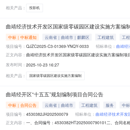
相关产品：
投影机
曲靖经济技术开发区国家级零碳园区建设实施方案编
中标｜中标通知
云南省｜曲靖市｜麒麟区
工程建筑
工程
项目编号：
QJZC2025-C3-01369-YNQY-0033
招标单位：
曲靖经
曲靖经济技术开发区国家级零碳园区建设实施方案编制项目成交公
正文内容：
园区建设实施方案编制项目三、成交信息标段名称：曲靖
发布时间：
2025-10-23 16:27
自由贸易试验区苏州片区苏州工业园区置业商务广场1幢150
相关产品：
国家级零碳园区建设实施方案编制
曲靖经开区“十五五”规划编制项目合同公告
中标｜合同公告
云南省｜曲靖市
工程建筑
服务
中标
项目编号：
4530382JH202500079
招标单位：
曲靖经济技术开发
一、合同编号：4530382HT2025000790101二、
正文内容：
编制项目五、合同主体采购人(甲方)：曲靖经济技术开发区经