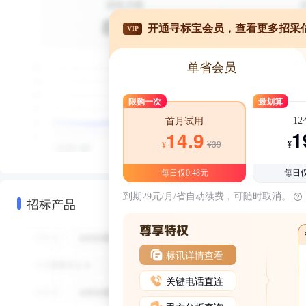
开通寻标宝会员，查看更多招采
VIP
单省会员
限购一次
最划算
1
首月试用
1
14.9
¥39
¥
¥
每日仅0.48元
每日仅
到期29元/月/省自动续费，可随时取消。
招标产品
标讯详情查看
关键电话直连