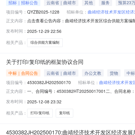
招标｜招标公告
云南省｜曲靖市
其他
服务
预算23
项目编号：
QYZB2025-1228
招标单位：
曲靖经济技术开发区经济
点击查看公告内容：曲靖经济技术开发区综合供能方案编制项
正文内容：
发布时间：
2025-12-29 22:56
相关产品：
综合供能方案编制
关于打印/复印纸的框架协议合同
中标｜合同公告
云南省｜曲靖市
办公文教
货物
中标
项目编号：
4530382JH202500170
招标单位：
曲靖经济技术开发
一、合同编号：4530382HT20250017001二、合同
正文内容：
（甲方）：曲靖经济技术开发区经济发展局地址：云南省曲靖
发布时间：
2025-12-08 23:32
麟区翠峰东路50-5联系方式：13097465562六、
相关产品：
打印/复印纸
复印纸
4530382JH202500170:曲靖经济技术开发区经济发展