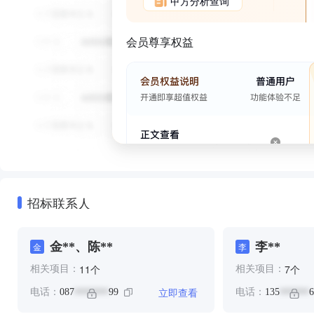
甲方分析查询
会员尊享权益
招标联系人
金**、陈**
李**
金
李
个
个
11
7
相关项目：
相关项目：
立即查看
电话：
087
99
电话：
135
6
*******
******