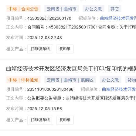
中标｜合同公告
云南省｜曲靖市
办公文教
其它
项目编号：
4530382JH202500170
招标单位：
曲靖经济技术开发
合同编号：4530382HT20250017001合同名称：
正文内容：
济发展局供应商（乙方）：曲靖开发区青壹坊文创用品店所属地域
发布时间：
2025-12-08 22:43
构：进口产品审核前公示：采购公告（或单一来源审核前
相关产品：
打印/复印纸
复印纸
曲靖经济技术开发区经济发展局关于打印/复印纸的框
中标｜中标通知
云南省｜曲靖市｜麒麟区
办公文教
货物
项目编号：
2331101000026180466
招标单位：
曲靖经济技术开发
公告概要公告标题：曲靖经济技术开发区经济发展局关于打印
正文内容：
区经济发展局关于打印/复印纸的框架协议采购项目（项目编号
发布时间：
2025-12-05 15:56
济发展局关于打印/复印纸的框架协议采购项目项目编号：2331
相关产品：
打印/复印纸
复印纸