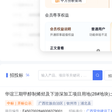
甲方分析查询
会员尊享权益
招投标
招
56
华谊三期甲醇制烯烃及下游深加工项目用地(28#地块
中标｜开标公示
广西壮族自治区｜钦州市｜浦北县
项目编号：
E4507002846006379001
招标单位：
广西荣华建设工