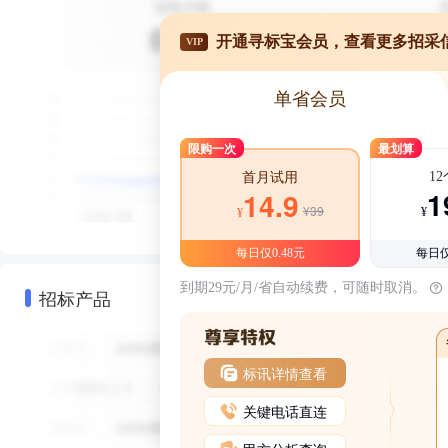
开通寻标宝会员，查看更多招采
VIP
单省会员
限购一次
最划算
1
首月试用
1
14.9
¥39
¥
¥
每日仅0.48元
每日仅
到期29元/月/省自动续费，可随时取消。
招标产品
标讯详情查看
关键电话直连