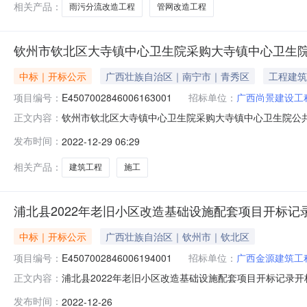
相关产品：
雨污分流改造工程
管网改造工程
钦州市钦北区大寺镇中心卫生院采购大寺镇中心卫生
中标｜开标公示
广西壮族自治区｜南宁市｜青秀区
工程建筑
项目编号：
E4507002846006163001
招标单位：
广西尚景建设工
钦州市钦北区大寺镇中心卫生院采购大寺镇中心卫生院公共服务综合
正文内容：
参与人开标地点开标5室开标时间2022-12-2814:30开标
发布时间：
2022-12-29 06:29
文件递交时间:未上传,投标人名称:广西联盛建筑工程有限公司;项目
相关产品：
建筑工程
施工
浦北县2022年老旧小区改造基础设施配套项目开标记
中标｜开标公示
广西壮族自治区｜钦州市｜钦北区
项目编号：
E4507002846006194001
招标单位：
广西金源建筑工
浦北县2022年老旧小区改造基础设施配套项目开标记录开标时间：2
正文内容：
2614:00开标记录内容投标人名称:广西金源建筑工程有限公司;项
发布时间：
2022-12-26
间:MonDec2610:44:42CST2022,投标人名称:广西纳