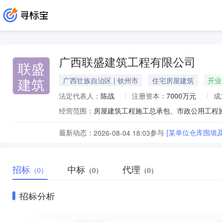
广西联盛建筑工程有限公司
联盛
建筑
广西壮族自治区 | 钦州市
住宅房屋建筑
开业
法定代表人：
陈战
注册资本：
7000万元
成
经营范围：
最新动态：
参与
[某单位仓库围墙及护
2026-08-04 18:03
招标
中标
代理
（0）
（0）
（0）
招标分析