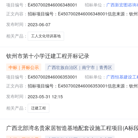
项目编号：
E4507002846006348001
招标单位：
广西新宏图咨询
招标项目编号：E4507002846006348001信息来
正文内容：
易中心网开标参与人开标地点开标1室开标时间2023-06-07
发布时间：
2023-06-07
额:0.00元,投标文件递交时间:未上传,投标人名称:广西贝龙建
相关产品：
工人文化培训基地
钦州市第十小学迁建工程开标记录
中标｜开标公示
广西壮族自治区｜南宁市｜青秀区
项目编号：
E4507002846006353001
招标单位：
广西恒基建设工
招标项目编号：E4507002846006353001信息来
正文内容：
心网开标参与人开标地点开标5室开标时间2023-05-3009
发布时间：
2023-05-31 12:15
额:0.00元,投标文件递交时间:未上传,投标人名称:广西新宏图
相关产品：
迁建工程
广西北部湾名贵家居智造基地配套设施工程项目(A标段