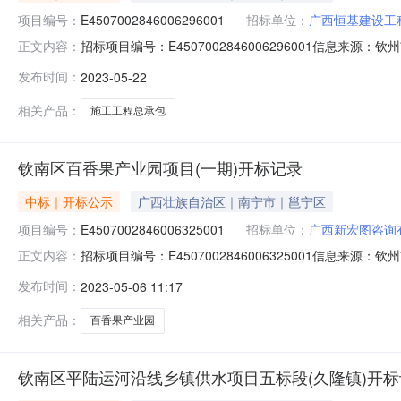
项目编号：
E4507002846006296001
招标单位：
广西恒基建设工
招标项目编号：E4507002846006296001信息来源
正文内容：
源：钦州市公共资源交易中心网开标参与人开标地点开标1室开标时
发布时间：
2023-05-22
日历天;质量要求:;保证金金额:0.00元,投标文件递交时间:
相关产品：
施工工程总承包
钦南区百香果产业园项目(一期)开标记录
中标｜开标公示
广西壮族自治区｜南宁市｜邕宁区
项目编号：
E4507002846006325001
招标单位：
广西新宏图咨询
招标项目编号：E4507002846006325001信息来
正文内容：
源交易中心网开标参与人开标地点开标1室开标时间2023-05-
发布时间：
2023-05-06 11:17
金额:0.00元,投标文件递交时间:未上传,投标人名称:广西新
相关产品：
百香果产业园
钦南区平陆运河沿线乡镇供水项目五标段(久隆镇)开标