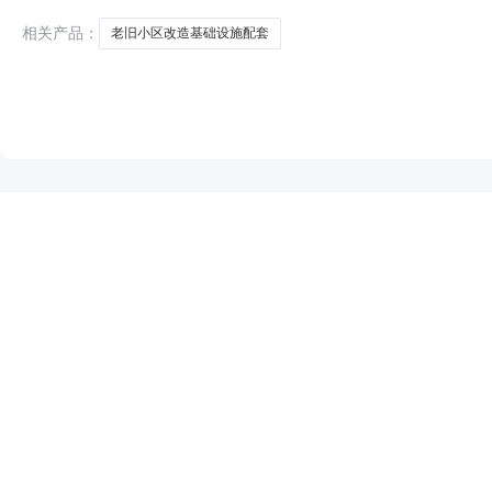
相关产品：
老旧小区改造基础设施配套
NEW
HOT
5折起
暂时没有搜索结果…