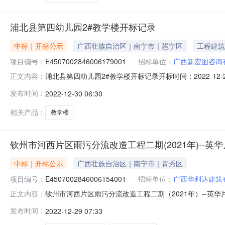
浦北县第四幼儿园2#教学楼开标记录
中标｜开标公示
广西壮族自治区｜南宁市｜邕宁区
工程建筑
项目编号：
E4507002846006179001
招标单位：
广西新宏图咨询
浦北县第四幼儿园2#教学楼开标记录开标时间：2022-12-291
正文内容：
容投标人名称:广西新宏图咨询有限公司;项目负责人:;报价:0
发布时间：
2022-12-30 06:30
目负责人:;报价:0.00元/%;工期:日历天;质量要求:;保证金
相关产品：
教学楼
钦州市河西片区雨污分流改造工程二期(2021年)--
中标｜开标公示
广西壮族自治区｜南宁市｜青秀区
项目编号：
E4507002846006154001
招标单位：
广西华利达建筑
钦州市河西片区雨污分流改造工程二期（2021年）--英华片
正文内容：
E4507002846006154001开标参与人开标地点开标1室开
发布时间：
2022-12-29 07:33
历天;质量要求:;保证金金额:0.00元,投标文件递交时间:Tue