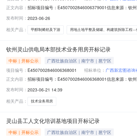
招标项目编号：E4507002846006379001信息
正文内容：
建筑拆除及处置工程（重）开标记录开标时间：2023-06-2
发布时间：
2023-06-26
名称:广西荣华建设工程有限公司;项目负责人:;报价:0.00元
相关产品：
甲醇制烯烃及下游
用地土地平整及储罐、构建筑拆除工程—
钦州灵山供电局本部技术业务用房开标记录
中标｜开标公示
广西壮族自治区｜南宁市｜邕宁区
项目编号：
E4507002846006368001
招标单位：
广西新宏图咨询
招标项目编号：E4507002846006368001信息来
正文内容：
源交易中心网开标参与人开标地点开标5室开标时间2023-06-
发布时间：
2023-06-21 14:39
金额:0.00元,投标文件递交时间:未上传,投标人名称:广西荣
相关产品：
技术业务用房
灵山县工人文化培训基地项目开标记录
中标｜开标公示
广西壮族自治区｜南宁市｜邕宁区