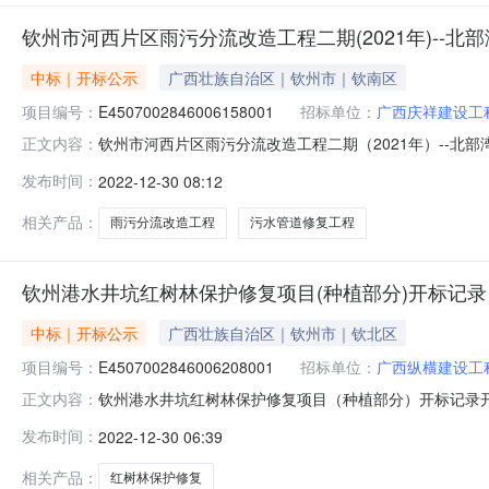
钦州市河西片区雨污分流改造工程二期(2021年)--
中标｜开标公示
广西壮族自治区｜钦州市｜钦南区
项目编号：
E4507002846006158001
招标单位：
广西庆祥建设工
钦州市河西片区雨污分流改造工程二期（2021年）--北部湾
正文内容：
E4507002846006158001开标参与人开标地点开标1室开
发布时间：
2022-12-30 08:12
日历天;质量要求:;保证金金额:0.00元,投标文件递交时间:Wed
相关产品：
雨污分流改造工程
污水管道修复工程
钦州港水井坑红树林保护修复项目(种植部分)开标记录
中标｜开标公示
广西壮族自治区｜钦州市｜钦北区
项目编号：
E4507002846006208001
招标单位：
广西纵横建设工
钦州港水井坑红树林保护修复项目（种植部分）开标记录开标时间：20
正文内容：
2910:30开标记录内容投标人名称:广西纵横建设工程有限公司
发布时间：
2022-12-30 06:39
建设工程有限公司;项目负责人:;报价:5062140.59元/%;工
相关产品：
红树林保护修复