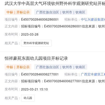
武汉大学中高层大气环境钦州野外科学观测研究站开
中标｜开标公示
广西壮族自治区｜钦州市｜钦南区
项目编号：
E4507002846006286001
招标单位：
中弘兴建设集团
招标项目编号：E4507002846006286001信息来
正文内容：
源：钦州市公共资源交易中心网开标参与人开标地点开标1室开标时间
发布时间：
2023-03-28
期:120日历天;质量要求:;保证金金额:0.00元,投标文件递交时间
相关产品：
野外科学观测研究站
恒祥豪苑东面幼儿园项目开标记录
中标｜开标公示
广西壮族自治区｜钦州市｜钦南区
项目编号：
E4507002846006277001
招标单位：
广西宏丰建筑工
招标项目编号：E4507002846006277001信息来
正文内容：
心网开标参与人开标地点开标1室开标时间2023-03-2009:
发布时间：
2023-03-21 15:10
要求:;保证金金额:0.00元,投标文件递交时间:FriMar171
相关产品：
幼儿园