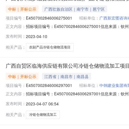
中标｜开标公示
广西壮族自治区｜南宁市｜邕宁区
项目编号：
E4507002846006275001
招标单位：
广西新宏图咨询
招标项目编号：E4507002846006275001信息来
正文内容：
息来源：钦州市公共资源交易中心网开标参与人开标地点浦北开标1
发布时间：
2023-04-10
期:日历天;质量要求:;保证金金额:0.00元,投标文件递交时
相关产品：
农副产品冷链仓储物流项目
广西自贸区临海供应链有限公司冷链仓储物流加工项
中标｜开标公示
江西省｜南昌市｜南昌县
项目编号：
E4507002846006297001
招标单位：
中翎建业集团有
招标项目编号：E4507002846006297001信息来
正文内容：
来源：钦州市公共资源交易中心网开标参与人开标地点开标5室开标
发布时间：
2023-04-07 06:54
质量要求:;保证金金额:0.00元,投标文件递交时间:未上传,
相关产品：
冷链仓储物流加工