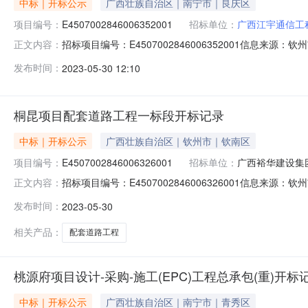
中标｜开标公示
广西壮族自治区｜南宁市｜良庆区
项目编号：
E4507002846006352001
招标单位：
广西江宇通信工
招标项目编号：E4507002846006352001信息
正文内容：
通、绿化工程）开标记录开标时间：2023-05-2909:3
发布时间：
2023-05-30 12:10
江宇通信工程有限公司;项目负责人:;报价:0.00元/%;工期
桐昆项目配套道路工程一标段开标记录
中标｜开标公示
广西壮族自治区｜钦州市｜钦南区
项目编号：
E4507002846006326001
招标单位：
广西裕华建设集
招标项目编号：E4507002846006326001信息来
正文内容：
易中心网开标参与人开标地点开标5室开标时间2023-05-30
发布时间：
2023-05-30
量要求:;保证金金额:0.00元,投标文件递交时间:TueMay30
相关产品：
配套道路工程
桃源府项目设计-采购-施工(EPC)工程总承包(重)开标
中标｜开标公示
广西壮族自治区｜南宁市｜青秀区