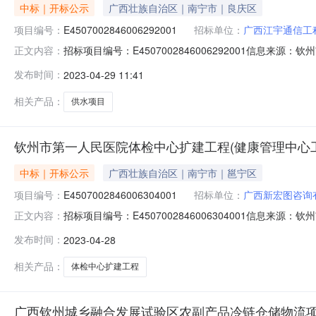
中标｜开标公示
广西壮族自治区｜南宁市｜良庆区
项目编号：
E4507002846006292001
招标单位：
广西江宇通信工
招标项目编号：E4507002846006292001信息来
正文内容：
源：钦州市公共资源交易中心网开标参与人开标地点开标1室开标时
发布时间：
2023-04-29 11:41
天;质量要求:;保证金金额:0.00元,投标文件递交时间:未上传
相关产品：
供水项目
钦州市第一人民医院体检中心扩建工程(健康管理中心
中标｜开标公示
广西壮族自治区｜南宁市｜邕宁区
项目编号：
E4507002846006304001
招标单位：
广西新宏图咨询
招标项目编号：E4507002846006304001信息
正文内容：
2809:30信息来源：钦州市公共资源交易中心网开标参与人开
发布时间：
2023-04-28
元/%;工期:日历天;质量要求:;保证金金额:0.00元,投标文
相关产品：
体检中心扩建工程
广西钦州城乡融合发展试验区农副产品冷链仓储物流