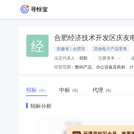
合肥经济技术开发区庆友
经
安徽省 | 合肥市
其他电子产品零售
法定代表人：
胡影
注册资本：
-
经营范围：
招标
中标
代理
（0）
（0）
（0）
招标分析
开通寻标宝会员，查看
VIP