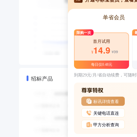
单省会员
限购一次
首月试用
14.9
¥39
¥
每日仅0.48元
到期29元/月/省自动续费，可随
招标产品
标讯详情查看
关键电话直连
甲方分析查询