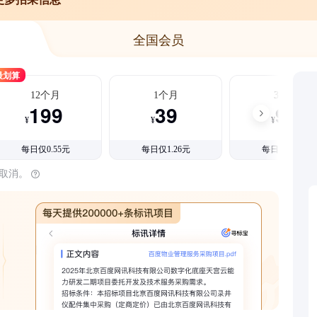
全国会员
最划算
12个月
1个月
3个月
199
39
99
¥
¥
¥
每日仅0.55元
每日仅1.26元
每日仅1.08元
时取消。