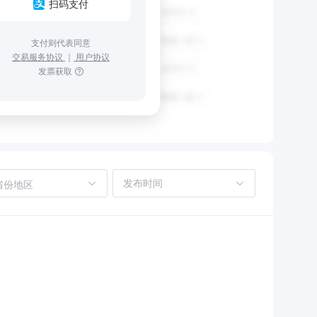
扫码支付
支付则代表同意
交易服务协议
｜
用户协议
发票获取
省份地区