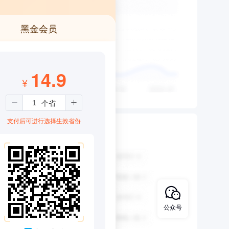
黑金会员
14.9
¥
支付后可进行选择生效省份
公众号