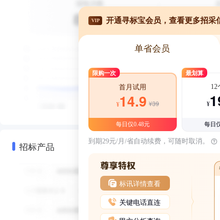
开通寻标宝会员，查看更多招采
VIP
单省会员
限购一次
最划算
1
首月试用
1
14.9
¥39
¥
¥
每日仅0.48元
每日仅
到期29元/月/省自动续费，可随时取消。
招标产品
标讯详情查看
关键电话直连