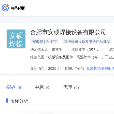
合肥市安硕焊接设备有限公司
安硕
焊接
安徽省 | 合肥市
其他机械设备及电子产品批发
法定代表人：
董祥生
注册资本：
50万元
成
经营范围：
最新动态：
参与
[合肥机场电梯配件
2025-04-18 09:17
招标
中标
代理
（0）
（0）
（0）
招标分析