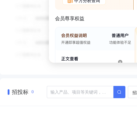
甲方分析查询
会员尊享权益
招投标
招
0