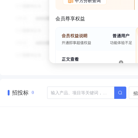
甲方分析查询
会员尊享权益
招投标
招
0