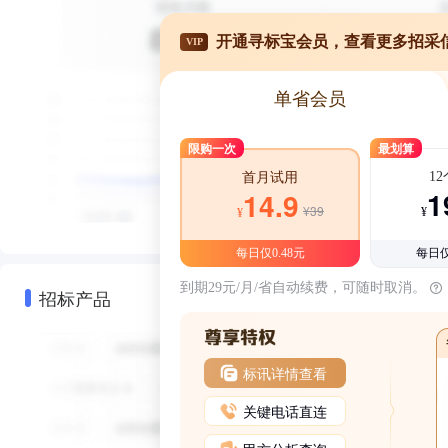
开通寻标宝会员，查看更多招采
VIP
单省会员
限购一次
最划算
1
首月试用
1
14.9
¥39
¥
¥
每日仅0.48元
每日仅
到期29元/月/省自动续费，可随时取消。
招标产品
标讯详情查看
关键电话直连