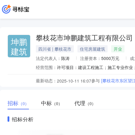
攀枝花市坤鹏建筑工程有限公司
坤鹏
建筑
四川省 | 攀枝花市
住宅房屋建筑
开业
法定代表人：
陈涛
注册资本：
5000万元
成
经营范围：
最新动态：
参与
[攀枝花市东区望
2025-10-11 16:07
招标
中标
代理
（0）
（0）
（0）
招标分析