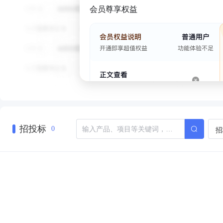
会员尊享权益
招投标
招
0