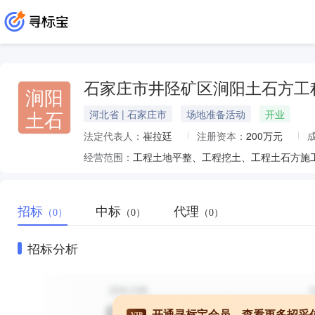
石家庄市井陉矿区涧阳土石方工
涧阳
土石
河北省 | 石家庄市
场地准备活动
开业
法定代表人：
崔拉廷
注册资本：
200万元
经营范围：
招标
中标
代理
（0）
（0）
（0）
招标分析
开通寻标宝会员，查看更多招采
VIP