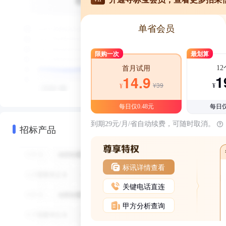
单省会员
限购一次
最划算
1
首月试用
1
14.9
¥39
¥
¥
每日仅0.48元
每日仅
到期29元/月/省自动续费，可随时取消。
招标产品
标讯详情查看
关键电话直连
甲方分析查询