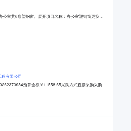
个办公室共6扇塑钢窗。展开项目名称：办公室塑钢窗更换项
且已在本系统注册的供应商。二、落实其他政府采购政策满足
询平台运营。发布时间：2026-03-2713:34:37采
工程有限公司
62370984预算金额￥11558.65采购方式直接采购采购人
应商状态供应商名称评审结果公告日期成交金额优惠率现成交绥芬