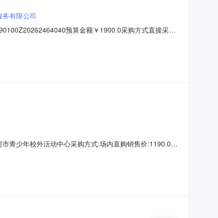
服务有限公司
Z20262464040预算金额￥1900.0采购方式直接采购
中选供应商状态供应商名称评审结果公告日期成交金额优惠率现成
位:绥芬河市青少年校外活动中心采购方式:场内直购销售价:1190.00
0011409952.html?