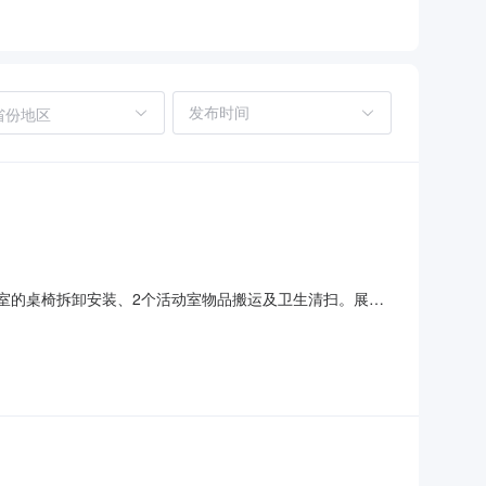
省份地区
动室的桌椅拆卸安装、2个活动室物品搬运及卫生清扫。展开
共和国政府采购法》第二十二条规定，且已在本系统注册的
项：如有异议请电话咨询采购人，采购流程问题请咨询平台