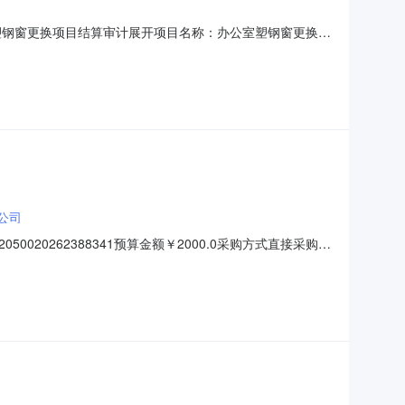
塑钢窗更换项目结算审计展开项目名称：办公室塑钢窗更换项
规定，且已在本系统注册的供应商。二、落实其他政府采购
购流程问题请咨询平台运营。发布时间：2026-04-
公司
20262388341预算金额￥2000.0采购方式直接采购采
选供应商状态供应商名称评审结果公告日期成交金额优惠率现成交