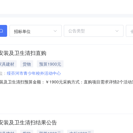
招标单位
安装及卫生清扫直购
家具建材
货物
预算1900元
位：
绥芬河市青少年校外活动中心
装及卫生清扫预算金额：￥1900元采购方式：直购项目需求详情2个活
类型：非政府采购项目服务周期：5天供应商资格：一、符合《中华人民
：无。三、特定的资格要求：无。四、本项目不接受联合体参与异议处理
安装及卫生清扫结果公告