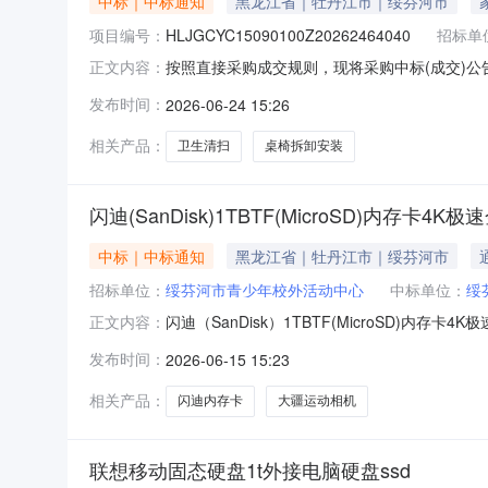
中标｜中标通知
黑龙江省｜牡丹江市｜绥芬河市
项目编号：
HLJGCYC15090100Z20262464040
招标单
按照直接采购成交规则，现将采购中标(成交)公告如下
正文内容：
采购人绥芬河市青少年校外活动中心联系人张冬亮采
发布时间：
2026-06-24 15:26
交绥芬河市群众物业管理服务有限公司中选2026-06-
相关产品：
卫生清扫
桌椅拆卸安装
闪迪(SanDisk)1TBTF(MicroSD)内存卡4K
中标｜中标通知
黑龙江省｜牡丹江市｜绥芬河市
招标单位：
绥芬河市青少年校外活动中心
中标单位：
绥
闪迪（SanDisk）1TBTF(MicroSD)内存卡
正文内容：
参考价格:1218.00优惠率:2.3%数量:1订单金额:119
发布时间：
2026-06-15 15:23
extension_id=eyJhZCI6IjI2OCIsImNoIjoiMiIs
相关产品：
闪迪内存卡
大疆运动相机
联想移动固态硬盘1t外接电脑硬盘ssd