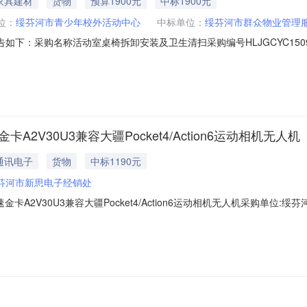
家具建材
货物
预算1900元
中标1900元
位：
绥芬河市青少年校外活动中心
中标单位：
绥芬河市群众物业管理
：采购名称活动室桌椅拆卸安装及卫生清扫采购编号HLJGCYC15090100
购结果成功评选报价供应商数1公告日期2026-06-2415:10:15
2419000.00%
极速金卡A2V30U3兼容大疆Pocket4/Action6运动相机无人机
通讯电子
货物
中标1190元
芬河市新思电子经销处
4K极速金卡A2V30U3兼容大疆Pocket4/Action6运动相机无人机采购单
0.00供应商名称:绥芬河市新思电子经销处参考链接:https://item.jd.com/10
InNrdSI6IjEwMDAxMT