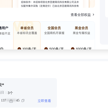
查看全部权益
未*
个
3
项目：
立即查看
：
137
45
******