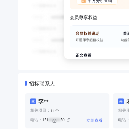
甲方分析查询
会员尊享权益
招标联系人
李**
李
未
个
11
相关项目：
相关
立即查看
电话：
151
50
电话
******