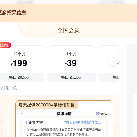
更多招采信息
全国会员
最划算
12个月
1个月
3个月
199
39
99
¥
¥
¥
每日仅0.55元
每日仅1.26元
每日仅1.08元
时取消。