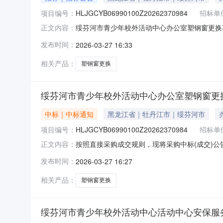
项目编号：
HLJGCYB06990100Z20262370984
招标单
绥芬河市青少年校外活动中心办公室塑钢窗更换项
正文内容：
目项目类型：非政府采购项目服务周期：15天
发布时间：
2026-03-27 16:33
的需求：无。三、特定的资格要求：无。四、本项目
购编号：HLJGC
相关产品：
塑钢窗更换
绥芬河市青少年校外活动中心办公室塑钢窗更
中标｜中标通知
黑龙江省｜牡丹江市｜绥芬河市
项目编号：
HLJGCYB06990100Z20262370984
招标单
按照直接采购成交规则，现将采购中标(成交)公告如下
正文内容：
绥芬河市青少年校外活动中心联系人张冬亮采购结果
发布时间：
2026-03-27 16:27
河市欣伟建筑装饰工程有限公司中选2026-03-2711
相关产品：
塑钢窗更换
绥芬河市青少年校外活动中心活动中心安保服