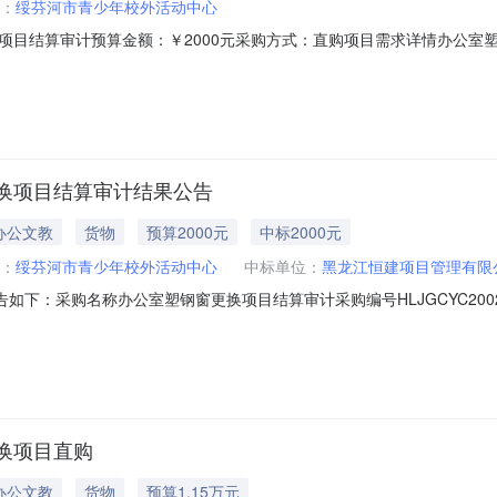
：
绥芬河市青少年校外活动中心
项目结算审计预算金额：￥2000元采购方式：直购项目需求详情办公室
：7天供应商资格：一、符合《中华人民共和国政府采购法》第二十二条
四、本项目不接受联合体参与异议处理项：如有异议请电话咨询采购人，采
换项目结算审计结果公告
办公文教
货物
预算2000元
中标2000元
：
绥芬河市青少年校外活动中心
中标单位：
黑龙江恒建项目管理有限
：采购名称办公室塑钢窗更换项目结算审计采购编号HLJGCYC20020500
结果成功评选报价供应商数1公告日期2026-04-1614:17:05中
00.00%
换项目直购
办公文教
货物
预算1.15万元