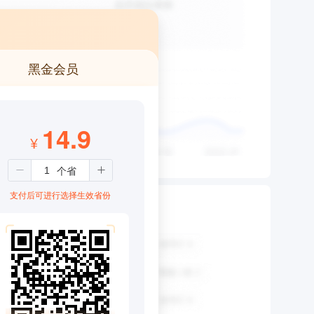
黑金会员
14.9
¥
支付后可进行选择生效省份