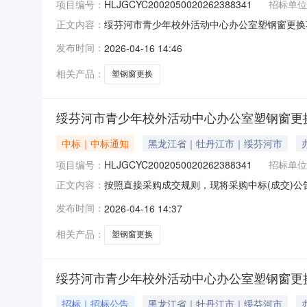
项目编号：
HLJGCYC2002050020262388341
招标单位
绥芬河市青少年校外活动中心办公室塑钢窗更换
正文内容：
目结算审计项目类型：非政府采购项目服务周期
发布时间：
2026-04-16 14:46
政策满足的需求：无。三、特定的资格要求：无。
1514:06:58采购编号：HLJG
相关产品：
塑钢窗更换
绥芬河市青少年校外活动中心办公室塑钢窗更
中标｜中标通知
黑龙江省｜牡丹江市｜绥芬河市
项目编号：
HLJGCYC2002050020262388341
招标单位
按照直接采购成交规则，现将采购中标(成交)公告如下
正文内容：
购人绥芬河市青少年校外活动中心联系人张冬亮采购
发布时间：
2026-04-16 14:37
黑龙江恒建项目管理有限公司中选2026-04-15200
相关产品：
塑钢窗更换
绥芬河市青少年校外活动中心办公室塑钢窗更
招标｜招标公告
黑龙江省｜牡丹江市｜绥芬河市