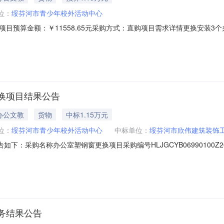
位：
绥芬河市青少年校外活动中心
目预算金额：￥11558.65元采购方式：直购项目需求详情更换安装3
供应商资格：一、符合《中华人民共和国政府采购法》第二十二条规定，
不接受联合体参与异议处理项：如有异议请电话咨询采购人，采购流程问题请咨
换项目结果公告
办公文教
货物
中标1.15万元
位：
绥芬河市青少年校外活动中心
中标单位：
绥芬河市欣伟建筑装饰
：采购名称办公室塑钢窗更换项目采购编号HLJGCYB06990100Z202
成功评选报价供应商数1公告日期2026-03-2715:52:26中选供
5580.00%
务结果公告