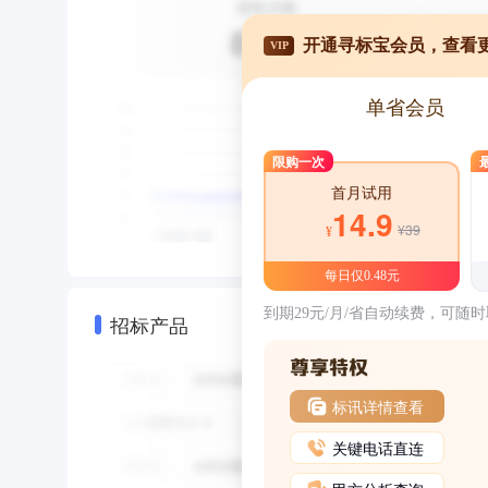
开通寻标宝会员，查看
VIP
单省会员
限购一次
首月试用
14.9
¥39
¥
每日仅0.48元
到期29元/月/省自动续费，可随
招标产品
标讯详情查看
关键电话直连