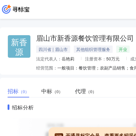
眉山市新香源餐饮管理有限公司
新香
源
四川省 | 眉山市
其他组织管理服务
开业
法定代表人：
岳艳莉
注册资本：
50万元
成
经营范围：
招标
中标
代理
（0）
（0）
（0）
招标分析
开通寻标宝会员，查看更多招采
VIP