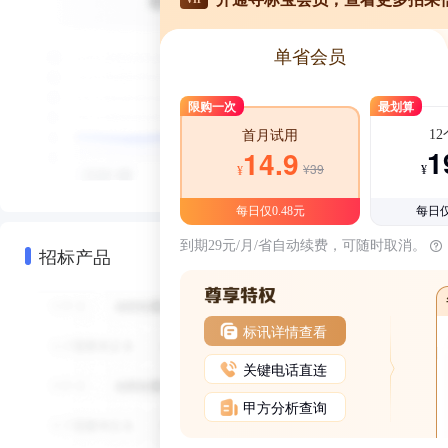
单省会员
限购一次
最划算
1
首月试用
1
14.9
¥39
¥
¥
每日仅0.48元
每日仅
到期29元/月/省自动续费，可随时取消。
招标产品
标讯详情查看
关键电话直连
甲方分析查询