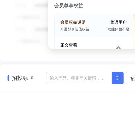
会员尊享权益
招投标
招
0