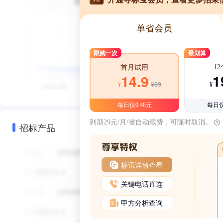
单省会员
限购一次
最划算
1
首月试用
1
14.9
¥39
¥
¥
每日仅0.48元
每日仅
到期29元/月/省自动续费，可随时取消。
招标产品
标讯详情查看
关键电话直连
甲方分析查询