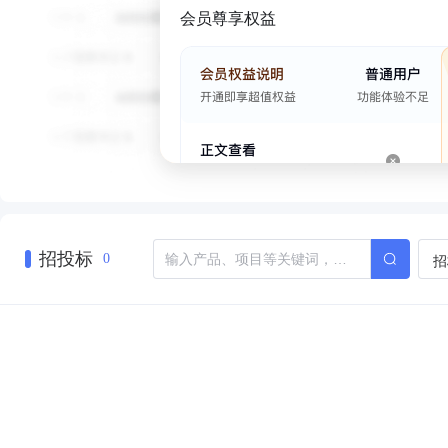
会员尊享权益
招投标
招
0