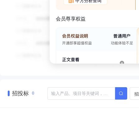
甲方分析查询
会员尊享权益
招投标
招
0