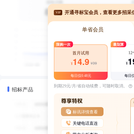
开通寻标宝会员，查看更多招采
VIP
单省会员
限购一次
最划算
1
首月试用
1
14.9
¥39
¥
¥
每日仅0.48元
每日仅
到期29元/月/省自动续费，可随时取消。
招标产品
标讯详情查看
关键电话直连