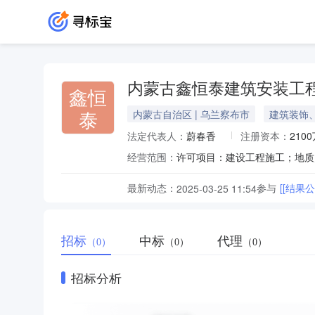
内蒙古鑫恒泰建筑安装工
鑫恒
泰
内蒙古自治区 | 乌兰察布市
建筑装饰
法定代表人：
蔚春香
注册资本：
210
经营范围：
最新动态：
参与
[[结果
2025-03-25 11:54
招标
中标
代理
（0）
（0）
（0）
招标分析