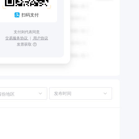
扫码支付
支付则代表同意
交易服务协议
｜
用户协议
发票获取
省份地区