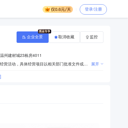
登录/注册
企业全景
取消收藏
监控
州建材城23栋房4011
许可项目：建设工程施工；地质灾害治理工程施工。（依法须经批准的项目，经相关部门批准后方可开展经营活动，具体经营项目以相关部门批准文件或许可证件为准）一般项目：园林绿化工程施工；土石方工程施工；建筑材料销售；建筑装饰材料销售；建筑工程机械与设备租赁。（除依法须经批准的项目外，凭营业执照依法自主开展经营活动）
展开
]