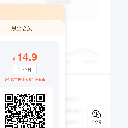
黑金会员
14.9
¥
支付后可进行选择生效省份
公众号