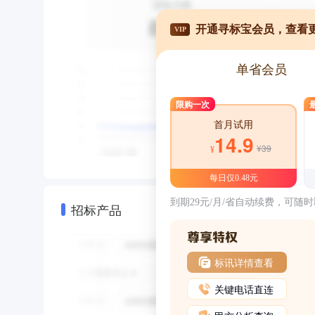
开通寻标宝会员，查看
VIP
单省会员
限购一次
首月试用
14.9
¥39
¥
每日仅0.48元
到期29元/月/省自动续费，可随
招标产品
标讯详情查看
关键电话直连