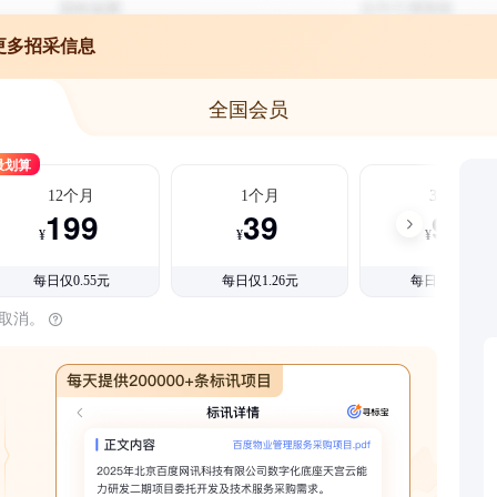
更多招采信息
全国会员
最划算
12个月
1个月
3个月
199
39
99
¥
¥
¥
每日仅0.55元
每日仅1.26元
每日仅1.08元
时取消。