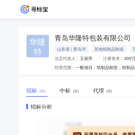
青岛华隆特包装有限公司
华隆
特
山东省 | 青岛市
其他纸制品制造
法定代表人：
王侯萍
注册资本：
305
经营范围：
招标
中标
代理
（0）
（0）
（0）
招标分析
开通寻标宝会员，查看
VIP