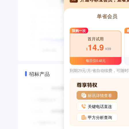
单省会员
限购一次
首月试用
14.9
¥39
¥
每日仅0.48元
到期29元/月/省自动续费，可随
招标产品
标讯详情查看
关键电话直连
甲方分析查询