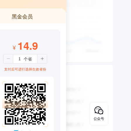
黑金会员
14.9
¥
支付后可进行选择生效省份
公众号