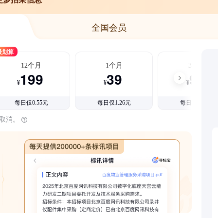
全国会员
最划算
12个月
1个月
3个月
199
39
99
¥
¥
¥
每日仅0.55元
每日仅1.26元
每日仅1.08元
时取消。