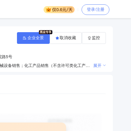
登录/注册
企业全景
取消收藏
监控
院路5号
一般项目：纸制品制造；纸制品销售；纸和纸板容器制造；制浆和造纸专用设备制造；办公用品销售；机械设备销售；化工产品销售（不含许可类化工产品）；电子产品销售；鞋帽批发；鞋帽零售；服装服饰批发；包装材料及制品销售；纸制造；食品用塑料包装容器工具制品销售；广告设计、代理；广告制作；图文设计制作；平面设计；互联网销售（除销售需要许可的商品）；皮革制品销售；皮革制品制造；日用木制品制造；软木制品销售；软木制品制造；日用木制品销售；技术服务、技术开发、技术咨询、技术交流、技术转让、技术推广；货物进出口；技术进出口；日用品销售；塑料制品销售；塑料包装箱及容器制造；包装服务。（除依法须经批准的项目外，凭营业执照依法自主开展经营活动）许可项目：包装装潢印刷品印刷；文件、资料等其他印刷品印刷；食品用纸包装、容器制品生产。（依法须经批准的项目，经相关部门批准后方可开展经营活动，具体经营项目以相关部门批准文件或许可证件为准）
展开