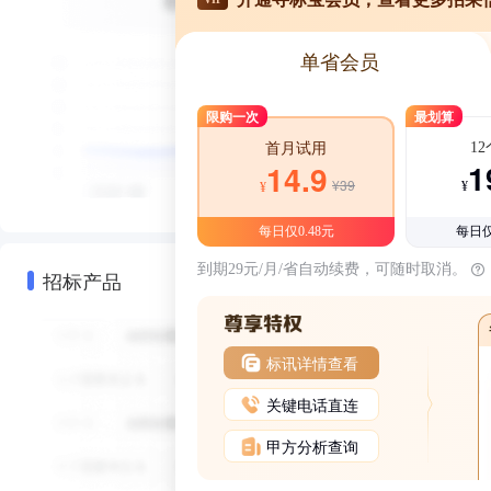
单省会员
限购一次
最划算
1
首月试用
1
14.9
¥39
¥
¥
每日仅0.48元
每日仅
到期29元/月/省自动续费，可随时取消。
招标产品
标讯详情查看
关键电话直连
甲方分析查询