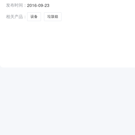
月13日公告的弥勒市新哨镇“镇村环卫一体化建设项目”设备
发布时间：
2016-09-23
成交单位、成交金额如下表：采购项目编号采购单位中标候选
相关产品：
设备
垃圾箱