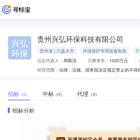
贵州兴弘环保科技有限公司
兴弘
环保
贵州省 | 六盘水市
环境保护专用设备制造
开
法定代表人：
周斯洪
注册资本：
1020万元
经营范围：
招标
中标
代理
（0）
（0）
（0）
招标分析
开通寻标宝会员，查看更多招采
VIP