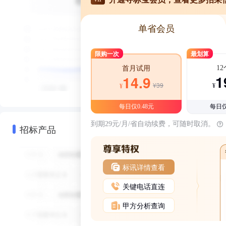
单省会员
限购一次
最划算
1
首月试用
1
14.9
¥39
¥
¥
每日仅0.48元
每日仅
到期29元/月/省自动续费，可随时取消。
招标产品
标讯详情查看
关键电话直连
甲方分析查询