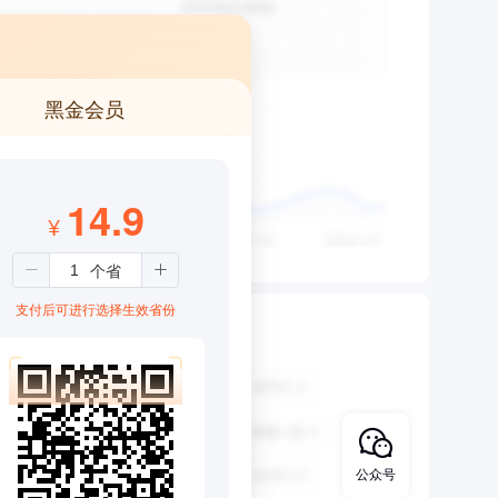
黑金会员
14.9
¥
支付后可进行选择生效省份
公众号