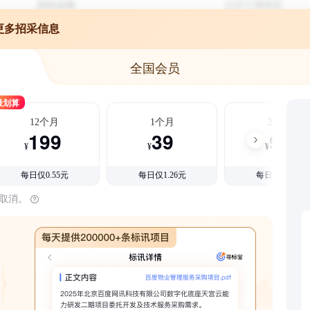
更多招采信息
全国会员
最划算
12个月
1个月
3个月
199
39
99
¥
¥
¥
每日仅0.55元
每日仅1.26元
每日仅1.08元
时取消。