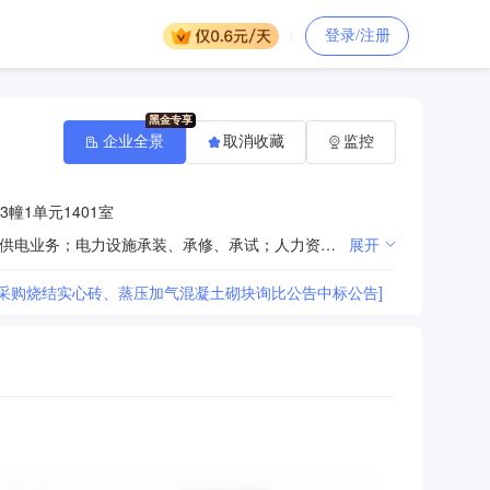
登录/注册
企业全景
取消收藏
监控
幢1单元1401室
许可项目：建筑劳务分包；施工专业作业；各类工程建设活动；职业中介活动；供电业务；发电、输电、供电业务；电力设施承装、承修、承试；人力资源服务（不含职业中介活动、劳务派遣服务）（依法须经批准的项目，经相关部门批准后方可开展经营活动，具体经营项目以审批结果为准）一般项目：技术服务、技术开发、技术咨询、技术交流、技术转让、技术推广；对外承包工程；建筑用金属配件销售；化工产品销售（不含许可类化工产品）；互联网销售（除销售需要许可的商品）；电线、电缆经营；光缆销售；光纤销售；建筑工程机械与设备租赁；机械设备租赁；土石方工程施工；建筑装饰材料销售；体育场地设施工程施工；水环境污染防治服务；工程和技术研究和试验发展；水利相关咨询服务；土壤污染治理与修复服务；土壤环境污染防治服务；农业面源和重金属污染防治技术服务；环境保护监测；生态资源监测；环境保护专用设备销售；畜牧渔业饲料销售；生物饲料研发；肥料销售；复合微生物肥料研发；生物有机肥料研发；环保咨询服务；电气设备销售；灯具销售；资源再生利用技术研发；园林绿化工程施工；建筑材料销售；轻质建筑材料销售；模具销售；建筑防水卷材产品销售；金属材料销售；新型金属功能材料销售；有色金属合金销售；五金产品零售；特种劳动防护用品销售；住宅室内装饰装修；金属门窗工程施工；劳务服务（不含劳务派遣）；广告设计、代理；广告制作；平面设计；广告发布；图文设计制作（除依法须经批准的项目外，凭营业执照依法自主开展经营活动）
展开
采购烧结实心砖、蒸压加气混凝土砌块询比公告中标公告]