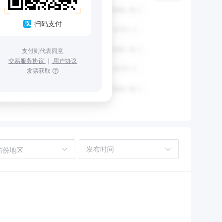
扫码支付
支付则代表同意
交易服务协议
｜
用户协议
发票获取
省份地区