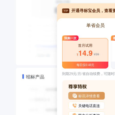
开通寻标宝会员，查看
VIP
单省会员
限购一次
首月试用
14.9
¥39
¥
每日仅0.48元
到期29元/月/省自动续费，可随
招标产品
标讯详情查看
关键电话直连