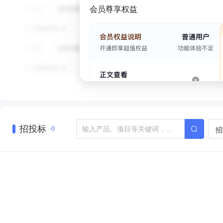
会员尊享权益
招投标
招
0