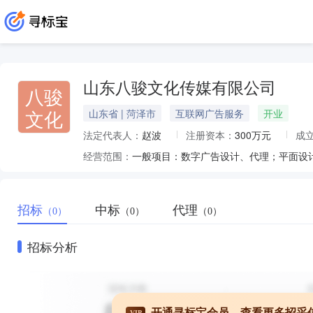
山东八骏文化传媒有限公司
八骏
文化
山东省 | 菏泽市
互联网广告服务
开业
法定代表人：
赵波
注册资本：
300万元
成
经营范围：
招标
中标
代理
（0）
（0）
（0）
招标分析
开通寻标宝会员，查看更多招采
VIP