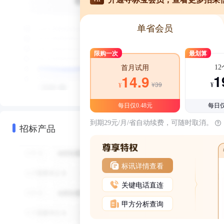
单省会员
限购一次
最划算
1
首月试用
1
14.9
¥39
¥
¥
每日仅0.48元
每日仅
到期29元/月/省自动续费，可随时取消。
招标产品
标讯详情查看
关键电话直连
甲方分析查询