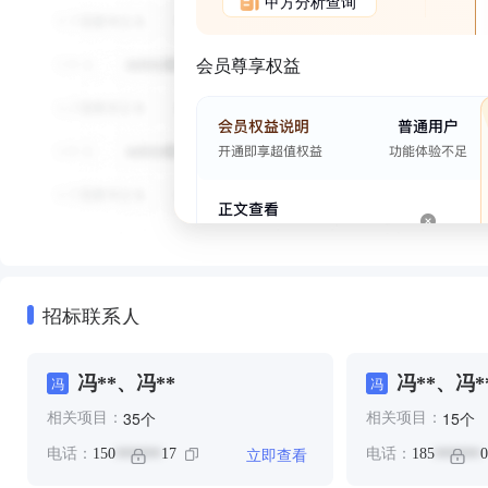
甲方分析查询
会员尊享权益
招标联系人
冯**、冯**
冯**、冯*
冯
冯
个
个
35
15
相关项目：
相关项目：
立即查看
电话：
150
17
电话：
185
0
******
******