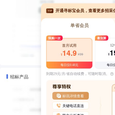
开通寻标宝会员，查看更多招采
VIP
单省会员
限购一次
最划算
1
首月试用
1
14.9
¥39
¥
¥
每日仅0.48元
每日仅
到期29元/月/省自动续费，可随时取消。
招标产品
标讯详情查看
关键电话直连