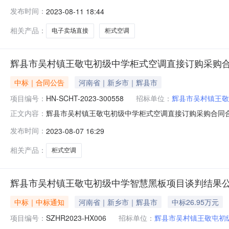
21,000.00采购计划编号：2023-08-24二、成交
发布时间：
2023-08-11 18:44
购需求：1.商品参数需求商品名称技术规格数量单价（元）总金额（
相关产品：
电子卖场直接
柜式空调
辉县市吴村镇王敬屯初级中学柜式空调直接订购采购
中标｜合同公告
河南省｜新乡市｜辉县市
项目编号：
HN-SCHT-2023-300558
招标单位：
辉县市吴村镇王敬
辉县市吴村镇王敬屯初级中学柜式空调直接订购采购合同合同名
正文内容：
20850.0采购人（甲方）辉县市吴村镇王敬屯初级中学供应商（
发布时间：
2023-08-07 16:29
载或查看）免责声明本页面提供的政府采购合同是按照《
法
相关产品：
柜式空调
辉县市吴村镇王敬屯初级中学智慧黑板项目谈判结果
中标｜中标通知
河南省｜新乡市｜辉县市
中标26.95万元
项目编号：
SZHR2023-HX006
招标单位：
辉县市吴村镇王敬屯初