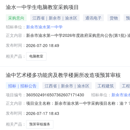
渝水一中学生电脑教室采购项目
采购意向
江西省｜新余市｜渝水区
通讯电子
货物
预
招标单位：
新余市渝水第一中学
新余市渝水第一中学2026年度政府采购意向公告(第1批
正文内容：
政府采购意向公告(第1批)采购单位：新余市渝水第一中学采
发布时间：
2026-07-20 18:49
水一中学生电脑教室采购项目采购数量:1.0000批主要功
政
相关产品：
电脑教室
渝中艺术楼多功能房及教学楼厕所改造项预算审核
招标｜招标公告
江西省｜新余市｜渝水区
工程建筑
工程
项目编号：
3605024916507362607171430
招标单位：
新余市渝
项目业主名称：新余市渝水第一中学采购项目名称：渝？？中艺术
正文内容：
项目规模：公司注册资本（￥580,000元）服务类型：工
发布时间：
2026-07-17 18:43
中艺术楼多功能房及教学楼厕所改造项？预算审核，出具
质（
相关产品：
预算审核服务