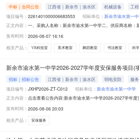
中标｜合同公告
江西省｜新余市｜渝水区
机械设备
工程
项目编号：
2261401000006683553
招标单位：
新余市渝水第一中
一、采购人名称：新余市渝水第一中学二、供应商名称：
正文内容：
2261401000006683553五、合同编号：2026M
发布时间：
2026-08-07 16:16
心理咨询室报告厅创客教室VR科技室科学实验室物理化学实
市渝水第一中
相关产品：
VR科技室
美术教室
舞蹈教室
书法教室
科
新余市渝水第一中学2026-2027学年度安保服务项目(项目
招标｜招标公告
江西省｜新余市｜渝水区
弱电安防
服务
项目编号：
JXHP2026-ZT-C012
招标单位：
新余市渝水第一中学
点击查看公告内容:新余市渝水第一中学2026-2027学年度安
正文内容：
发布时间：
2026-08-06 20:03
相关产品：
安保服务