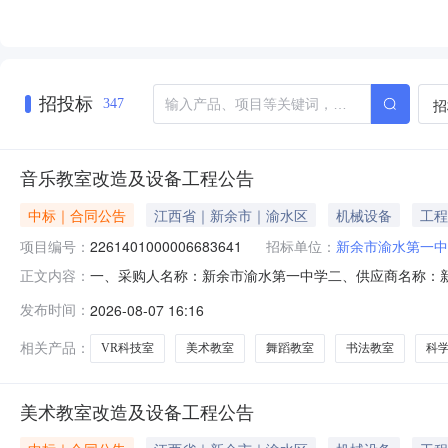
招投标
招
347
音乐教室改造及设备工程公告
中标｜合同公告
江西省｜新余市｜渝水区
机械设备
工程
项目编号：
2261401000006683641
招标单位：
新余市渝水第一中
一、采购人名称：新余市渝水第一中学二、供应商名称：
正文内容：
2261401000006683641五、合同编号：2026M
发布时间：
2026-08-07 16:16
心理咨询室报告厅创客教室VR科技室科学实验室物理化学实
市渝水第一中
相关产品：
VR科技室
美术教室
舞蹈教室
书法教室
科
美术教室改造及设备工程公告