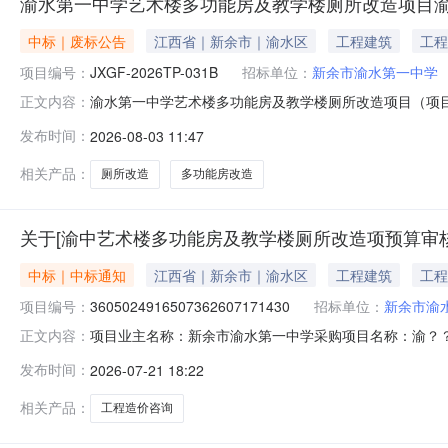
渝水第一中学艺术楼多功能房及教学楼厕所改造项目
中标｜废标公告
江西省｜新余市｜渝水区
工程建筑
工程
项目编号：
JXGF-2026TP-031B
招标单位：
新余市渝水第一中学
渝水第一中学艺术楼多功能房及教学楼厕所改造项目（项目编号：J
正文内容：
称：渝水第一中学艺术楼多功能房及教学楼厕所改造项目
发布时间：
2026-08-03 11:47
信息名称：新余市渝水第一中学地址：江西省新余市锦新大
802（新余高新
相关产品：
厕所改造
多功能房改造
关于[渝中艺术楼多功能房及教学楼厕所改造项预算审
中标｜中标通知
江西省｜新余市｜渝水区
工程建筑
工程
项目编号：
3605024916507362607171430
招标单位：
新余市渝
项目业主名称：新余市渝水第一中学采购项目名称：渝？
正文内容：
3605024916507362607171430服务类型：工程造
发布时间：
2026-07-21 18:22
费用。洽谈时间：2（个工作日）签订合同时间：1（个工
理有
相关产品：
工程造价咨询