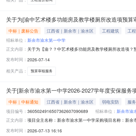
关于为[渝中艺术楼多功能房及教学楼厕所改造项预算
中标｜废标公告
江西省｜新余市｜渝水区
工程建筑
工程
招标单位：
新余市渝水第一中学
关于为【渝？？中艺术楼多功能房及教学楼厕所改造项？
正文内容：
预算审核选取机构中介服务方式：邀请直选+竞价无效原因：
发布时间：
2026-07-14
相关产品：
预算审核服务
关于[新余市渝水第一中学2026-2027学年度安保服
中标｜中标通知
江西省｜新余市｜渝水区
弱电安防
服务
项目编号：
3605024916507362607090689
招标单位：
新余市渝
项目业主名称：新余市渝水第一中学采购项目名称：新余市
正文内容：
3605024916507362607090689服务类型：政府采
发布时间：
2026-07-13 16:16
日）签订合同时间：15（个工作日）合同备案时间：5（