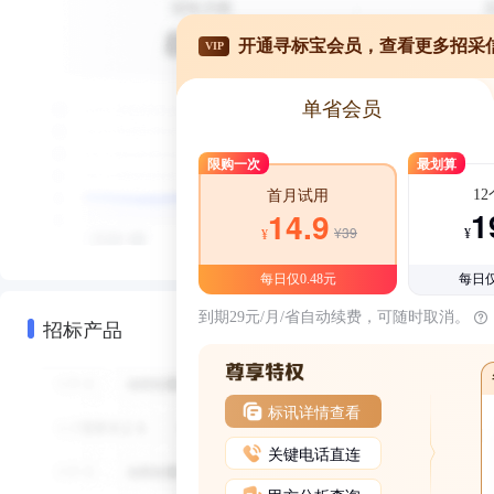
开通寻标宝会员，查看更多招采
VIP
单省会员
限购一次
最划算
1
首月试用
1
14.9
¥39
¥
¥
每日仅0.48元
每日仅
到期29元/月/省自动续费，可随时取消。
招标产品
标讯详情查看
关键电话直连