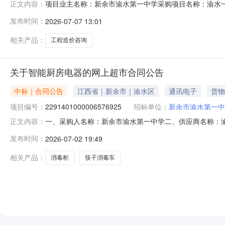
项目业主名称：新余市渝水第一中学采购项目名称：渝水
正文内容：
3605024916507362607070732项目规模：
发布时间：
2026-07-07 13:01
功能房及教学楼厕所改造项目预算编制工作洽谈时间：3（
邀请的中介：中恭鸿
相关产品：
工程造价咨询
关于智能厨房电器的网上超市合同公告
中标｜合同公告
江西省｜新余市｜渝水区
通讯电子
货物
项目编号：
2291401000006576925
招标单位：
新余市渝水第一中
一、采购人名称：新余市渝水第一中学二、供应商名称：
正文内容：
2291401000006576925五、合同编号：2026M
发布时间：
2026-07-02 19:49
1.00186018602消毒柜高温消毒柜无品牌消毒柜个1
相关产品：
消毒柜
筷子消毒车