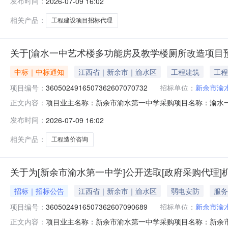
发布时间：
2026-07-09 16:02
高不超过7500元。洽谈时间：3（个工作日）签订合同
相关产品：
工程建设项目招标代理
关于[渝水一中艺术楼多功能房及教学楼厕所改造项目
中标｜中标通知
江西省｜新余市｜渝水区
工程建筑
工程
项目编号：
3605024916507362607070732
招标单位：
新余市渝
项目业主名称：新余市渝水第一中学采购项目名称：渝水
正文内容：
3605024916507362607070732服务类型：工程造
发布时间：
2026-07-09 16:02
元洽谈时间：3（个工作日）签订合同时间：15（个工作
相关产品：
工程造价咨询
关于为[新余市渝水第一中学]公开选取[政府采购代理]
招标｜招标公告
江西省｜新余市｜渝水区
弱电安防
服务
项目编号：
3605024916507362607090689
招标单位：
新余市渝
项目业主名称：新余市渝水第一中学采购项目名称：新余市
正文内容：