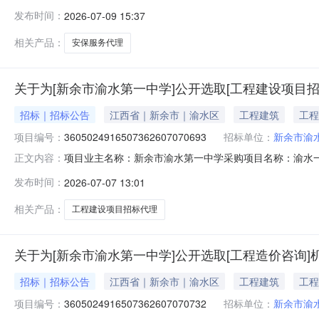
3605024916507362607090689项目规模：投
发布时间：
2026-07-09 15:37
项目政府采购代理洽谈时间：3（个工作日）签订合同时间
相关产品：
安保服务代理
关于为[新余市渝水第一中学]公开选取[工程建设项目
招标｜招标公告
江西省｜新余市｜渝水区
工程建筑
工程
项目编号：
3605024916507362607070693
招标单位：
新余市渝
项目业主名称：新余市渝水第一中学采购项目名称：渝水
正文内容：
码：3605024916507362607070693项目规
发布时间：
2026-07-07 13:01
水一中艺术楼多功能房及教学楼厕所改造项目工程建设项
选取中介方式
相关产品：
工程建设项目招标代理
关于为[新余市渝水第一中学]公开选取[工程造价咨询]
招标｜招标公告
江西省｜新余市｜渝水区
工程建筑
工程
项目编号：
3605024916507362607070732
招标单位：
新余市渝