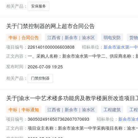
相关产品：
安保服务
关于门禁控制器的网上超市合同公告
中标｜合同公告
江西省｜新余市｜渝水区
弱电安防
货物
项目编号：
2261401000006603808
招标单位：
新余市渝水第一中
一、采购人名称：新余市渝水第一中学二、供应商名称：
正文内容：
2261401000006603808五、合同编号：2026M070
发布时间：
2026-07-09 19:25
威视/HIKVISIONISD-SMG930LC-PI个3.00
相关产品：
门禁控制器
关于[渝水一中艺术楼多功能房及教学楼厕所改造项目
中标｜中标通知
江西省｜新余市｜渝水区
工程建筑
工程
项目编号：
3605024916507362607070693
招标单位：
新余市渝
项目业主名称：新余市渝水第一中学采购项目名称：渝水
正文内容：
码：3605024916507362607070693服务类型：工