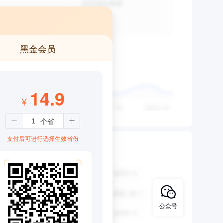
黑金会员
14.9
¥
支付后可进行选择生效省份
公众号