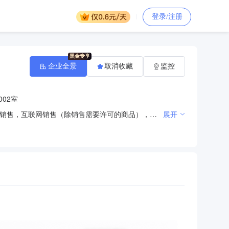
登录/注册
企业全景
取消收藏
监控
02室
一般项目：特种设备销售，电子产品销售，租赁服务（不含许可类租赁服务），专用设备修理，网络设备销售，互联网销售（除销售需要许可的商品），卫星移动通信终端销售，农、林、牧、副、渔业专业机械的销售，电池零配件销售，信息安全设备销售，计算机软硬件及辅助设备零售，个人互联网直播服务，信息技术咨询服务，智能输配电及控制设备销售，电气信号设备装置销售，导航、测绘、气象及海洋专用仪器销售，办公设备销售，机械电气设备销售，广播影视设备销售，通讯设备销售，智能家庭消费设备销售，电车销售，汽车零配件零售，轨道交通专用设备、关键系统及部件销售，五金产品零售，仪器仪表销售，智能仪器仪表销售，体育用品及器材零售，第一类医疗器械销售，金属切削机床销售（除依法须经批准的项目外，凭营业执照依法自主开展经营活动）
展开