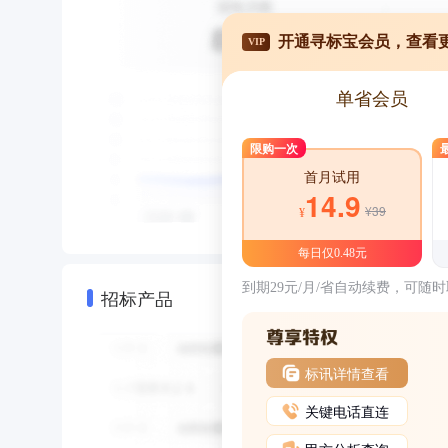
开通寻标宝会员，查看
VIP
单省会员
限购一次
首月试用
14.9
¥39
¥
每日仅0.48元
到期29元/月/省自动续费，可随
招标产品
标讯详情查看
关键电话直连