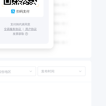
扫码支付
支付则代表同意
交易服务协议
｜
用户协议
发票获取
省份地区