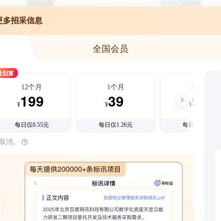
更多招采信息
全国会员
最划算
12个月
1个月
3个月
199
39
99
¥
¥
¥
每日仅0.55元
每日仅1.26元
每日仅1.08元
时取消。