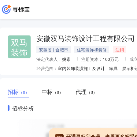
安徽双马装饰设计工程有限公司
双马
装饰
安徽省 | 合肥市
住宅装饰和装修
注销
法定代表人：
姚素
注册资本：
100万元
成
经营范围：
室内装饰装潢施工及设计；家具、展示柜
招标
中标
代理
（0）
（0）
（0）
招标分析
开通寻标宝会员，查看更多招采
VIP