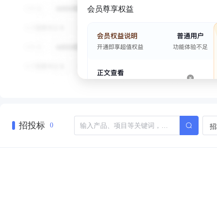
会员尊享权益
招投标
招
0