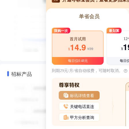
单省会员
限购一次
最划算
1
首月试用
1
14.9
¥39
¥
¥
每日仅0.48元
每日仅
到期29元/月/省自动续费，可随时取消。
招标产品
标讯详情查看
关键电话直连
甲方分析查询