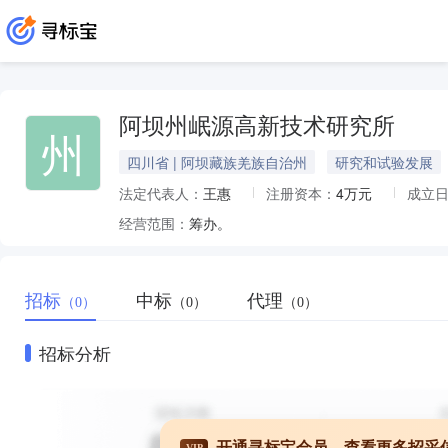
阿坝州岷源高新技术研究所
州
四川省 | 阿坝藏族羌族自治州
研究和试验发展
法定代表人：
王惠
注册资本：
4万元
成立
经营范围：
筹办。
招标
中标
代理
（0）
（0）
（0）
招标分析
开通寻标宝会员，查看更多招采
VIP