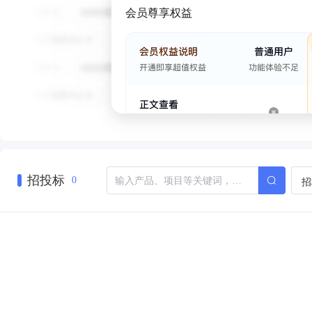
会员尊享权益
招投标
招
0