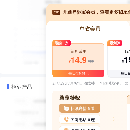
开通寻标宝会员，查看更多招采
VIP
单省会员
限购一次
最划算
1
首月试用
1
14.9
¥39
¥
¥
每日仅0.48元
每日仅
到期29元/月/省自动续费，可随时取消。
招标产品
标讯详情查看
关键电话直连