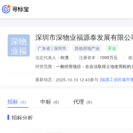
深圳市深物业福源泰发展有限公
深物
业福
广东省 | 深圳市
其他房地产业
开业
法定代表人：
何湧
注册资本：
1000万元
成
经营范围：
一般经营项目：在合法取得土地使用权的
最新动态：
参与
[福源工业区城市
2025-10-10 12:43
招标
中标
代理
（0）
（0）
（0）
招标分析