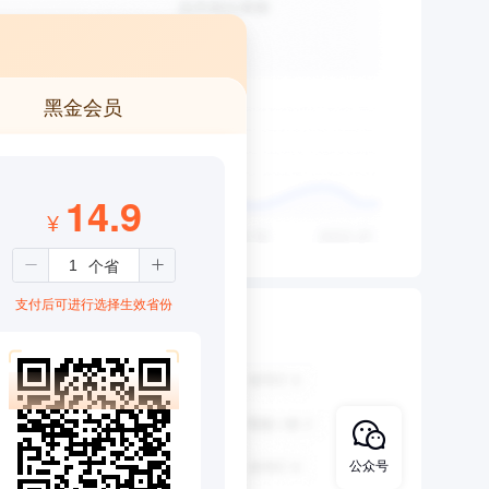
黑金会员
14.9
¥
支付后可进行选择生效省份
公众号