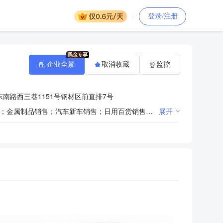
登录/注册
企业全景
取消收藏
监控
南路西三巷1151号钢材区前直排7号
一般项目：建筑材料销售；门窗销售；金属结构销售；金属丝绳及其制品销售；雨棚销售；金属材料销售；金属制品销售；汽车新车销售；日用百货销售；五金产品批发；五金产品零售；电子产品销售；电气设备销售；通讯设备销售；风动和电动工具销售；家用电器销售；电子专用设备销售；电力电子元器件销售；照相器材及望远镜零售；照相机及器材销售；音响设备销售；计算机软硬件及辅助设备批发；计算机软硬件及辅助设备零售；机械设备销售；办公设备销售；文具用品批发；文具用品零售；体育用品及器材批发；体育用品及器材零售；工艺美术品及收藏品批发（象牙及其制品除外）；工艺美术品及收藏品零售（象牙及其制品除外）；服装服饰零售；服装服饰批发；鞋帽零售；鞋帽批发；化妆品批发；化妆品零售；礼品花卉销售；服装制造；信息咨询服务（不含许可类信息咨询服务）；办公服务；非融资担保服务；专业保洁、清洗、消毒服务；市场营销策划；广告发布（非广播电台、电视台、报刊出版单位）；广告制作；广告设计、代理；园林绿化工程施工；人工造林；森林经营和管护；森林改培；打字复印；劳务服务（不含劳务派遣）。（除依法须经批准的项目外，凭营业执照依法自主开展经营活动）许可项目：包装装潢印刷品印刷；印刷品装订服务；住宅室内装饰装修。（依法须经批准的项目，经相关部门批准后方可开展经营活动，具体经营项目以相关部门批准文件或许可证件为准）
展开