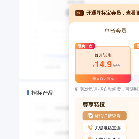
开通寻标宝会员，查看
VIP
单省会员
限购一次
首月试用
14.9
¥39
¥
每日仅0.48元
到期29元/月/省自动续费，可随
招标产品
标讯详情查看
关键电话直连