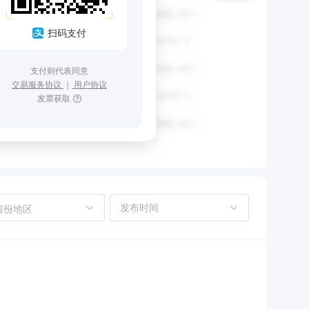
扫码支付
支付则代表同意
交易服务协议
｜
用户协议
发票获取
省份地区