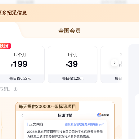
更多招采信息
全国会员
最划算
12个月
1个月
3个月
199
39
99
¥
¥
¥
每日仅0.55元
每日仅1.26元
每日仅1.08元
时取消。