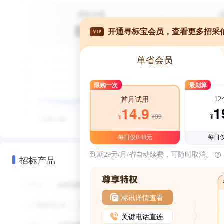
开通寻标宝会员，查看更多招采
VIP
单省会员
限购一次
最划算
1
首月试用
1
14.9
¥39
¥
¥
每日仅0.48元
每日仅
到期29元/月/省自动续费，可随时取消。
招标产品
标讯详情查看
关键电话直连