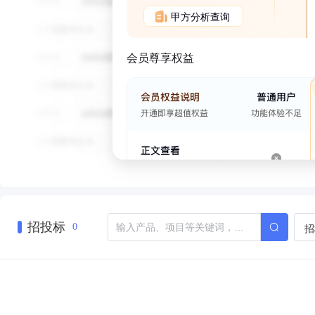
甲方分析查询
会员尊享权益
招投标
招
0