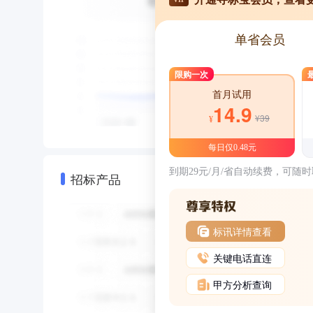
单省会员
限购一次
首月试用
14.9
¥39
¥
每日仅0.48元
到期29元/月/省自动续费，可随
招标产品
标讯详情查看
关键电话直连
甲方分析查询