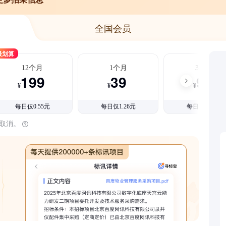
全国会员
最划算
12个月
1个月
3个月
199
39
99
¥
¥
¥
每日仅0.55元
每日仅1.26元
每日仅1.08元
时取消。