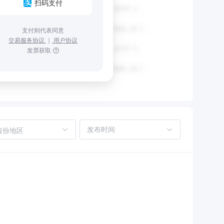
扫码支付
支付则代表同意
交易服务协议
｜
用户协议
发票获取
省份地区