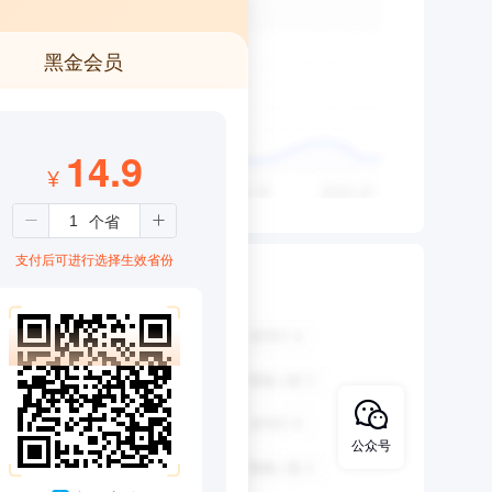
黑金会员
14.9
¥
支付后可进行选择生效省份
公众号