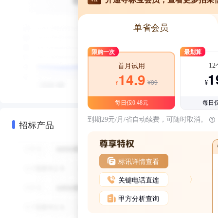
单省会员
限购一次
最划算
1
首月试用
1
14.9
¥39
¥
¥
每日仅0.48元
每日仅
到期29元/月/省自动续费，可随时取消。
招标产品
标讯详情查看
关键电话直连
甲方分析查询