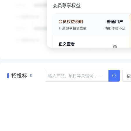
会员尊享权益
招投标
招
0