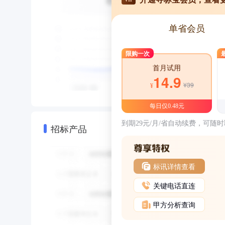
单省会员
限购一次
首月试用
14.9
¥39
¥
每日仅0.48元
到期29元/月/省自动续费，可随
招标产品
标讯详情查看
关键电话直连
甲方分析查询