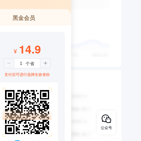
黑金会员
14.9
¥
支付后可进行选择生效省份
公众号