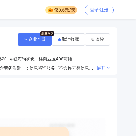
登录/注册
企业全景
取消收藏
监控
201号银海尚御负一楼商业区A08商铺
一般项目：供应链管理服务；普通货物仓储服务（不含危险化学品等需许可审批的项目）；劳务服务（不含劳务派遣）；信息咨询服务（不含许可类信息咨询服务）；信息技术咨询服务；仓储设备租赁服务；包装服务；国内货物运输代理；运输货物打包服务；企业管理咨询；物业管理；软件开发；技术服务、技术开发、技术咨询、技术交流、技术转让、技术推广；装卸搬运；租赁服务（不含许可类租赁服务）；运输设备租赁服务；广告制作；广告设计、代理；人力资源服务（不含职业中介活动、劳务派遣服务）；国内贸易代理；化工产品销售（不含许可类化工产品）；销售代理；煤炭及制品销售。（除依法须经批准的项目外，凭营业执照依法自主开展经营活动）许可项目：道路货物运输（不含危险货物）。（依法须经批准的项目，经相关部门批准后方可开展经营活动，具体经营项目以相关部门批准文件或许可证件为准）
展开