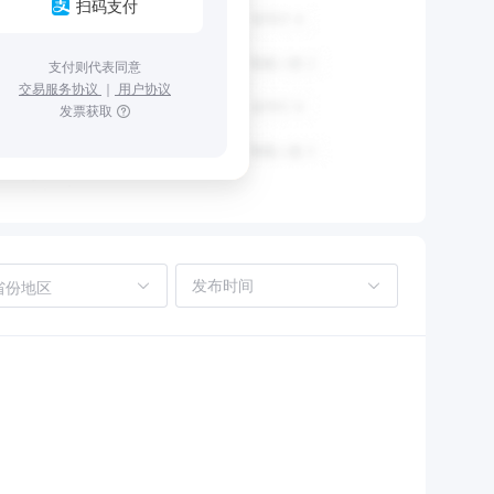
扫码支付
支付则代表同意
交易服务协议
｜
用户协议
发票获取
省份地区