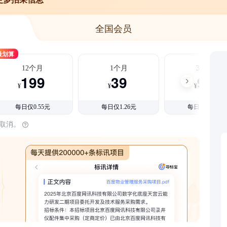
全国会员
最划算
12个月
1个月
3个月
199
39
99
¥
¥
¥
每日仅0.55元
每日仅1.26元
每日仅1.08元
时取消。