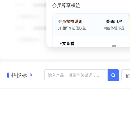
会员尊享权益
招投标
招
0