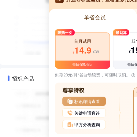
单省会员
限购一次
最划算
1
首月试用
1
14.9
¥39
¥
¥
每日仅0.48元
每日仅
到期29元/月/省自动续费，可随时取消。
招标产品
标讯详情查看
关键电话直连
甲方分析查询