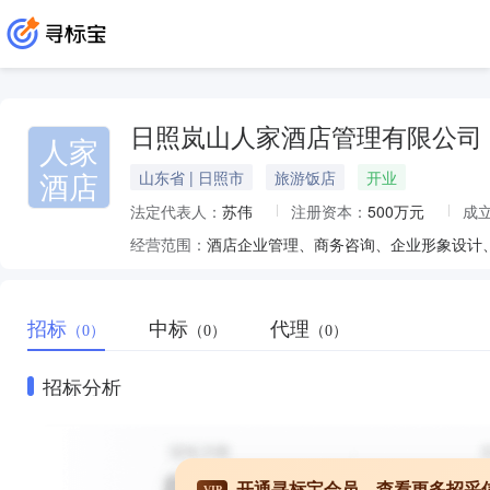
日照岚山人家酒店管理有限公司
人家
酒店
山东省 | 日照市
旅游饭店
开业
法定代表人：
苏伟
注册资本：
500万元
成
经营范围：
招标
中标
代理
（0）
（0）
（0）
招标分析
开通寻标宝会员，查看更多招采
VIP